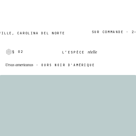
SUR COMMANDE · 2–7 J
E, CAROLINA DEL NORTE
réelle
§ 02
L’ESPÈCE
Ursus americanus
· OURS NOIR D'AMÉRIQUE