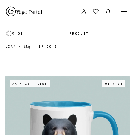
Yago Partal
§ 01
PRODUIT
Mug
LIAM
·
·
19,00 €
AK · 16
· LIAM
01 / 04