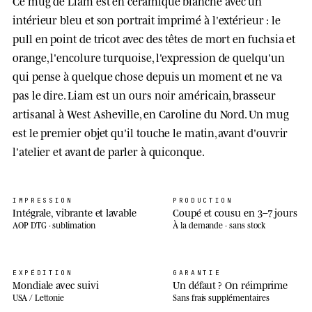
Ce mug de Liam est en céramique blanche avec un
intérieur bleu et son portrait imprimé à l'extérieur : le
pull en point de tricot avec des têtes de mort en fuchsia et
orange, l'encolure turquoise, l'expression de quelqu'un
qui pense à quelque chose depuis un moment et ne va
pas le dire. Liam est un ours noir américain, brasseur
artisanal à West Asheville, en Caroline du Nord. Un mug
est le premier objet qu'il touche le matin, avant d'ouvrir
l'atelier et avant de parler à quiconque.
IMPRESSION
PRODUCTION
Intégrale, vibrante et lavable
Coupé et cousu en 3–7 jours
AOP DTG · sublimation
À la demande · sans stock
EXPÉDITION
GARANTIE
Mondiale avec suivi
Un défaut ? On réimprime
USA / Lettonie
Sans frais supplémentaires