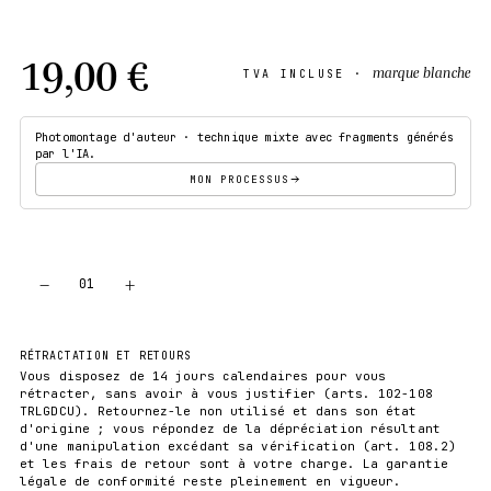
19,00 €
marque blanche
TVA INCLUSE ·
Photomontage d'auteur · technique mixte avec fragments générés
par l'IA.
MON PROCESSUS
−
+
01
AJOUTER AU PANIER
RÉTRACTATION ET RETOURS
Vous disposez de 14 jours calendaires pour vous
rétracter, sans avoir à vous justifier (arts. 102-108
TRLGDCU). Retournez-le non utilisé et dans son état
d'origine ; vous répondez de la dépréciation résultant
d'une manipulation excédant sa vérification (art. 108.2)
et les frais de retour sont à votre charge. La garantie
légale de conformité reste pleinement en vigueur.