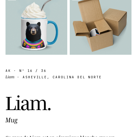
AK
· Nº
16
/ 36
Liam
· ASHEVILLE, CAROLINA DEL NORTE
L
i
a
m
.
Mug