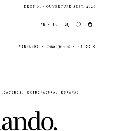
DROP 01 · OUVERTURE SEPT. 2026
FR · €
T-shirt (femme)
FERNANDO
·
·
49,00 €
(CÁCERES, EXTREMADURA, ESPAÑA)
s
USD $
n
a
n
d
o
.
-Uni
GBP £
onal
EUR €