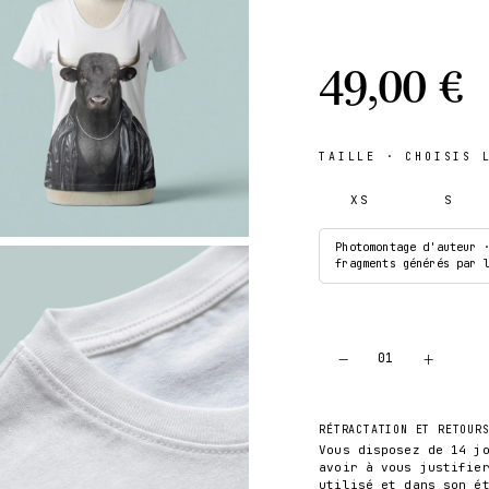
49,00 €
TAILLE
· CHOISIS L
XS
S
Photomontage d'auteur 
fragments générés par 
−
+
01
RÉTRACTATION ET RETOUR
Vous disposez de 14 j
avoir à vous justifie
utilisé et dans son é