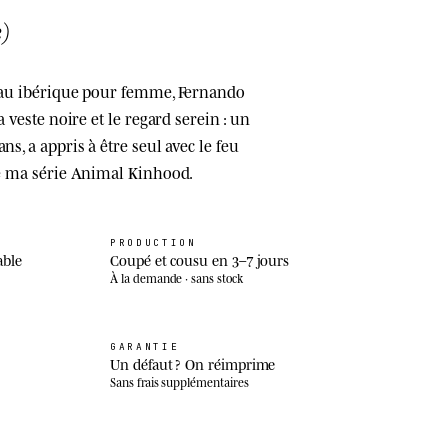
)
reau ibérique pour femme, Fernando
la veste noire et le regard serein : un
ns, a appris à être seul avec le feu
 de ma série Animal Kinhood.
PRODUCTION
able
Coupé et cousu en 3–7 jours
À la demande · sans stock
GARANTIE
Un défaut ? On réimprime
Sans frais supplémentaires