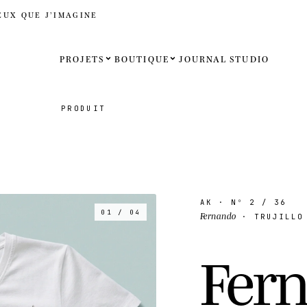
EUX QUE J’IMAGINE
PROJETS
BOUTIQUE
JOURNAL
STUDIO
Español
PRODUIT
English
Français
Deutsch
AK
· Nº
2
/ 36
01 / 04
Fernando
· TRUJILLO 
États-Uni
F
e
r
Royaume
Internati