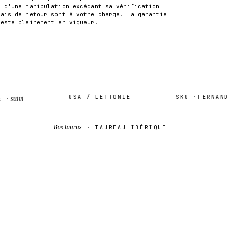
t d'une manipulation excédant sa vérification
rais de retour sont à votre charge. La garantie
reste pleinement en vigueur.
USA / LETTONIE
SKU ·
FERNANDO-
uivi
Bos taurus
· TAUREAU IBÉRIQUE