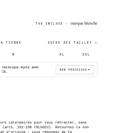
marque blanche
TVA INCLUSE ·
A TIENNE
GUIDE DES TAILLES →
M
L
XL
2XL
· technique mixte avec
MON PROCESSUS
l'IA.
AJOUTER AU PANIER
S
ours calendaires pour vous rétracter, sans
r (arts. 102-108 TRLGDCU). Retournez-le non
tat d'origine ; vous répondez de la