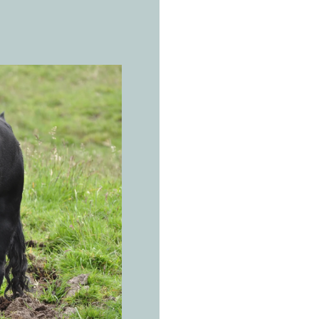
L’ESPÈCE 
T
a
u
i
b
é
r
Bos taurus
Cinq cent
moi. Les 
longtemps
Dehesas de la pé