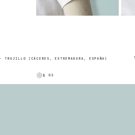
SUR
RUJILLO (CÁCERES, EXTREMADURA, ESPAÑA)
§ 02