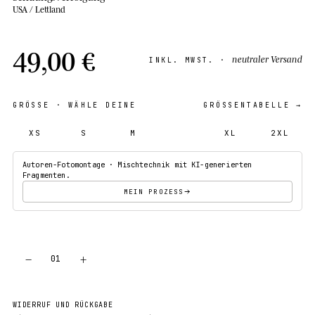
USA / Lettland
49,00 €
neutraler Versand
INKL. MWST. ·
GRÖSSE
· WÄHLE DEINE
GRÖSSENTABELLE →
XS
S
M
L
XL
2XL
Autoren-Fotomontage · Mischtechnik mit KI-generierten
Fragmenten.
MEIN PROZESS
−
+
01
IN DEN WARENKORB
WIDERRUF UND RÜCKGABE