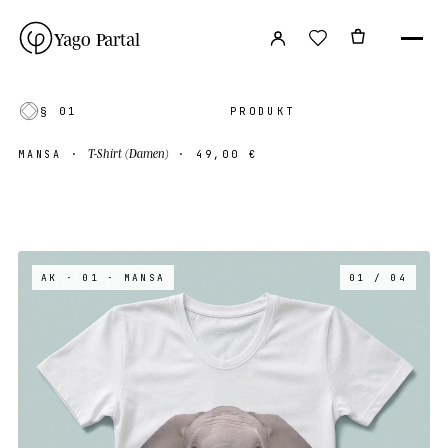
Yago Partal
§ 01
PRODUKT
T-Shirt (Damen)
MANSA
·
·
49,00 €
AK · 01
· MANSA
01 / 04