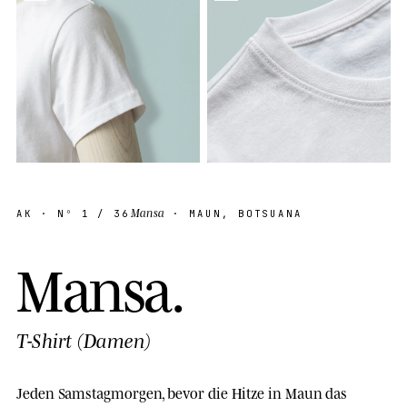
Mansa
AK
· Nº
1
/ 36
· MAUN, BOTSUANA
M
a
n
s
a
.
T-Shirt (Damen)
Jeden Samstagmorgen, bevor die Hitze in Maun das