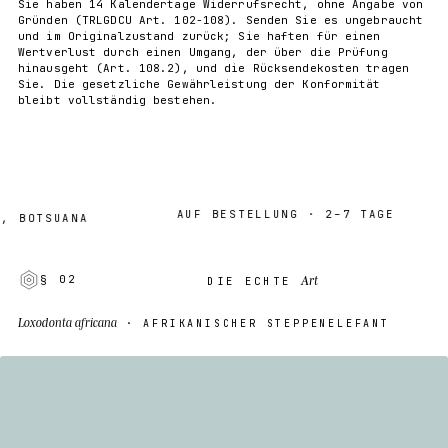
Sie haben 14 Kalendertage Widerrufsrecht, ohne Angabe von
Gründen (TRLGDCU Art. 102-108). Senden Sie es ungebraucht
und im Originalzustand zurück; Sie haften für einen
Wertverlust durch einen Umgang, der über die Prüfung
hinausgeht (Art. 108.2), und die Rücksendekosten tragen
Sie. Die gesetzliche Gewährleistung der Konformität
bleibt vollständig bestehen.
AUF BESTELLUNG · 2–7 TAGE
TSUANA
Art
§ 02
DIE ECHTE
Loxodonta africana
· AFRIKANISCHER STEPPENELEFANT