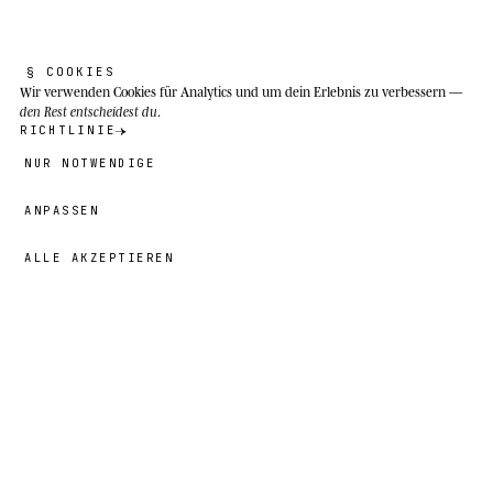
§ COOKIES
Wir verwenden Cookies
für Analytics und um dein Erlebnis zu verbessern —
den Rest entscheidest du
.
RICHTLINIE
NUR NOTWENDIGE
ANPASSEN
ALLE AKZEPTIEREN
49,00 €
→
HINZUFÜGEN
Mansa
· GRÖSSE
L