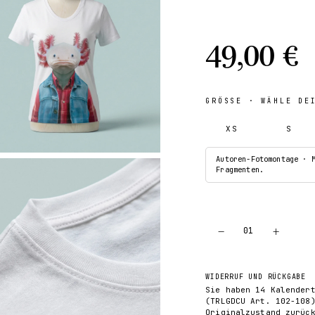
49,00 €
GRÖSSE
· WÄHLE DE
XS
S
Autoren-Fotomontage · 
Fragmenten.
−
+
01
WIDERRUF UND RÜCKGABE
Sie haben 14 Kalender
(TRLGDCU Art. 102-108
Originalzustand zurüc