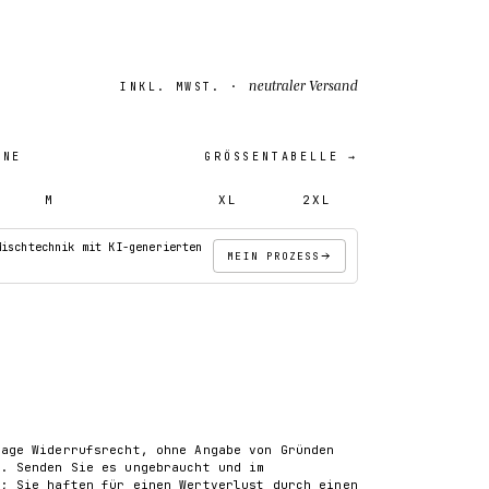
neutraler Versand
INKL. MWST. ·
INE
GRÖSSENTABELLE →
M
L
XL
2XL
Mischtechnik mit KI-generierten
MEIN PROZESS
IN DEN WARENKORB
tage Widerrufsrecht, ohne Angabe von Gründen
). Senden Sie es ungebraucht und im
k; Sie haften für einen Wertverlust durch einen