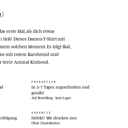
n)
as erste Mal, als dich etwas
 ließ? Dieses Damen-T-Shirt mit
inem solchen Moment. Es trägt Ikal,
orne mit rotem Karohemd und
er Serie Animal Kinhood.
PRODUKTION
nd
In 3–7 Tagen zugeschnitten und
genäht
Auf Bestellung · kein Lager
GARANTIE
erfolgung
Defekt? Wir drucken neu
Ohne Zusatzkosten