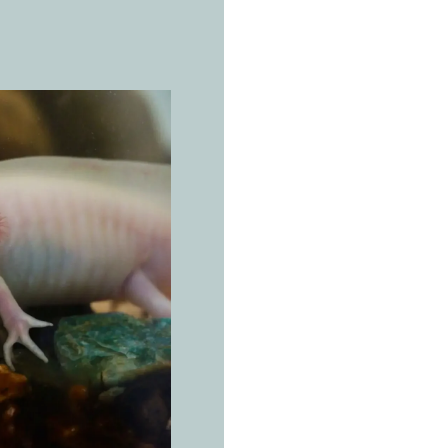
DIE ECHTE
A
x
o
Ambystom
Die china
das Wasse
Axolotl le
Ausschließlich 
chinampas des 
Mexiko-Stadt, a
schlammige Böd
(zwischen 6 und