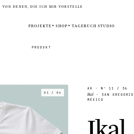
D VON DENEN, DIE ICH MIR VORSTELLE
PROJEKTE
SHOP
TAGEBUCH
STUDIO
Español
PRODUKT
English
Français
Deutsch
AK
· Nº
11
/ 36
01 / 04
Ikal
· SAN GREGORIO
Vereinigt
MÉXICO
Vereinigt
I
k
a
l
.
Internati