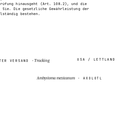
Prüfung hinausgeht (Art. 108.2), und die
n Sie. Die gesetzliche Gewährleistung der
llständig bestehen.
USA / LETTLAND
SK
Tracking
 VERSAND ·
Ambystoma mexicanum
· AXOLOTL