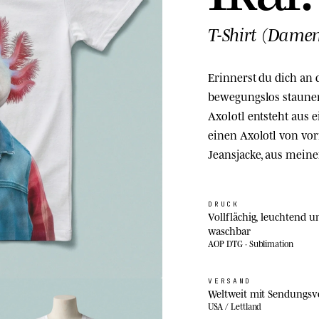
T-Shirt (Dame
Erinnerst du dich an d
bewegungslos staunen
Axolotl entsteht aus e
einen Axolotl von v
Jeansjacke, aus mein
DRUCK
Vollflächig, leuchtend u
waschbar
AOP DTG · Sublimation
VERSAND
Weltweit mit Sendungsv
USA / Lettland