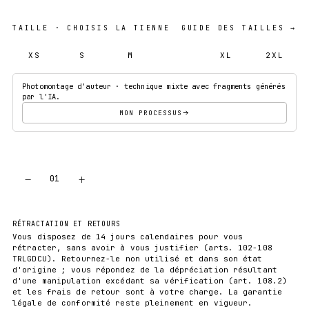
TAILLE
· CHOISIS LA TIENNE
GUIDE DES TAILLES →
XS
S
M
L
XL
2XL
Photomontage d'auteur · technique mixte avec fragments générés
par l'IA.
MON PROCESSUS
−
+
01
AJOUTER AU PANIER
RÉTRACTATION ET RETOURS
Vous disposez de 14 jours calendaires pour vous
rétracter, sans avoir à vous justifier (arts. 102-108
TRLGDCU). Retournez-le non utilisé et dans son état
d'origine ; vous répondez de la dépréciation résultant
d'une manipulation excédant sa vérification (art. 108.2)
et les frais de retour sont à votre charge. La garantie
légale de conformité reste pleinement en vigueur.