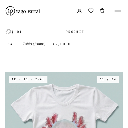
Yago Partal
§ 01
PRODUIT
T-shirt (femme)
IKAL
·
·
49,00 €
AK · 11
· IKAL
01 / 04