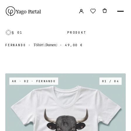
Yago Partal
§ 01
PRODUKT
T-Shirt (Damen)
FERNANDO
·
·
49,00 €
AK · 02
· FERNANDO
01 / 04