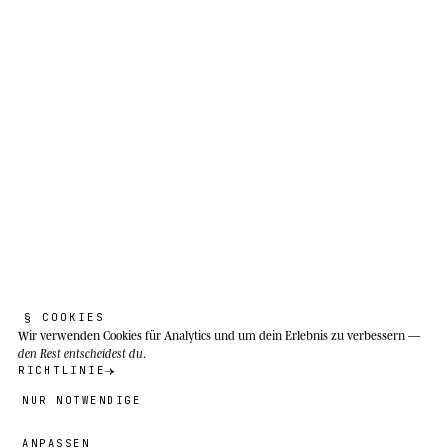
Fünfhundert Jahre Dehesa stecken in mir.
Gut gemachte Dinge überdauern die
Menschen, die sie gemacht haben.
Dehesas der Iberischen Halbinsel: Flächen mit
Steineichen und Korkeichen mit natürlichen
Weideflächen in Extremadura, Salamanca,
Andalusien und dem portugiesischen Alentejo.
Dichte von 0,2 bis 0,5 Tieren pro Hektar.
§ COOKIES
Wir verwenden Cookies
für Analytics und um dein Erlebnis zu verbessern —
den Rest entscheidest du
.
RICHTLINIE
NUR NOTWENDIGE
ANPASSEN