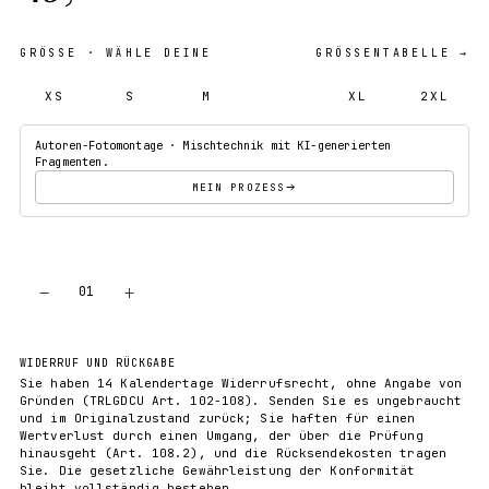
GRÖSSE
· WÄHLE DEINE
GRÖSSENTABELLE →
XS
S
M
L
XL
2XL
Autoren-Fotomontage · Mischtechnik mit KI-generierten
Fragmenten.
MEIN PROZESS
−
+
01
IN DEN WARENKORB
WIDERRUF UND RÜCKGABE
Sie haben 14 Kalendertage Widerrufsrecht, ohne Angabe von
Gründen (TRLGDCU Art. 102-108). Senden Sie es ungebraucht
und im Originalzustand zurück; Sie haften für einen
Wertverlust durch einen Umgang, der über die Prüfung
hinausgeht (Art. 108.2), und die Rücksendekosten tragen
Sie. Die gesetzliche Gewährleistung der Konformität
bleibt vollständig bestehen.