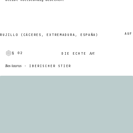
AUF BES
ILLO (CÁCERES, EXTREMADURA, ESPAÑA)
Art
§ 02
DIE ECHTE
Bos taurus
· IBERISCHER STIER