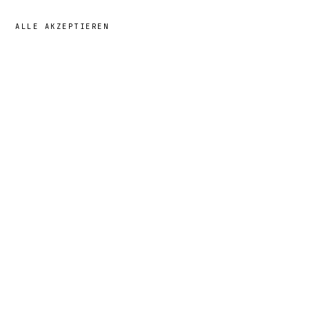
ALLE AKZEPTIEREN
49,00 €
→
HINZUFÜGEN
Fernando
· GRÖSSE
L