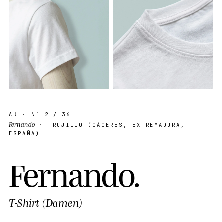
AK
· Nº
2
/ 36
Fernando
· TRUJILLO (CÁCERES, EXTREMADURA,
ESPAÑA)
F
e
r
n
a
n
d
o
.
T-Shirt (Damen)