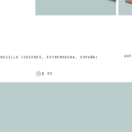
AUF BE
ILLO (CÁCERES, EXTREMADURA, ESPAÑA)
§ 02