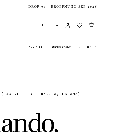
DROP 01 · ERÖFFNUNG SEP 2026
DE · €
Mattes Poster
FERNANDO
·
·
35,00 €
(CÁCERES, EXTREMADURA, ESPAÑA)
e Staaten
USD $
n
a
n
d
o
.
es Königreich
GBP £
onal
EUR €