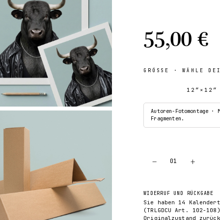
55,00 €
GRÖSSE
· WÄHLE DE
12″×12″
Autoren-Fotomontage · 
Fragmenten.
−
+
01
WIDERRUF UND RÜCKGABE
Sie haben 14 Kalender
(TRLGDCU Art. 102-108
Originalzustand zurüc