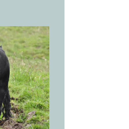
DIE ECHTE
I
b
e
Bos taurus
Fünfhunde
mir. Gut
die Mensc
Dehesas der Ibe
Steineichen und
Weideflächen in