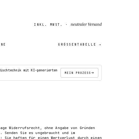
neutraler Versand
INKL. MWST. ·
INE
GRÖSSENTABELLE →
18″×18″
Mischtechnik mit KI-generierten
MEIN PROZESS
IN DEN WARENKORB
tage Widerrufsrecht, ohne Angabe von Gründen
). Senden Sie es ungebraucht und im
k; Sie haften für einen Wertverlust durch einen