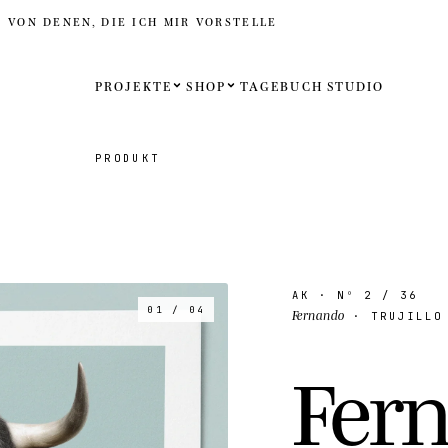
D VON DENEN, DIE ICH MIR VORSTELLE
PROJEKTE
SHOP
TAGEBUCH
STUDIO
Español
PRODUKT
English
Français
Deutsch
AK
· Nº
2
/ 36
01 / 04
Fernando
· TRUJILLO 
Vereinigt
F
e
r
Vereinigt
Internati