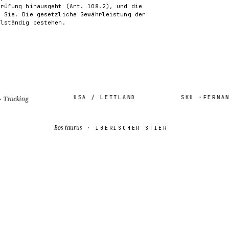
Prüfung hinausgeht (Art. 108.2), und die
n Sie. Die gesetzliche Gewährleistung der
llständig bestehen.
USA / LETTLAND
SKU ·
FERNANDO-
cking
Bos taurus
· IBERISCHER STIER