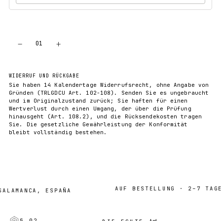
−
+
01
IN DEN WARENKORB
WIDERRUF UND RÜCKGABE
Sie haben 14 Kalendertage Widerrufsrecht, ohne Angabe von
Gründen (TRLGDCU Art. 102-108). Senden Sie es ungebraucht
und im Originalzustand zurück; Sie haften für einen
Wertverlust durch einen Umgang, der über die Prüfung
hinausgeht (Art. 108.2), und die Rücksendekosten tragen
Sie. Die gesetzliche Gewährleistung der Konformität
bleibt vollständig bestehen.
AUF BESTELLUNG · 2–7 TAGE
AMANCA, ESPAÑA
Art
§ 02