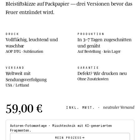
Bleistiftskizze auf Packpapier — drei Versionen bevor das
Feuer entzündet wird.
DRUCK
PRODUKTION
Vollflächig, leuchtend und
In 3–7 Tagen zugeschnitten
waschbar
und genäht
AOP DTG · Sublimation
Auf Bestellung · kein Lager
VERSAND
GARANTIE
Weltweit mit
Defekt? Wir drucken neu
Sendungsverfolgung
Ohne Zusatzkosten
USA / Lettland
59,00 €
neutraler Versand
INKL. MWST. ·
Autoren-Fotomontage · Mischtechnik mit KI-generierten
Fragmenten.
MEIN PROZESS