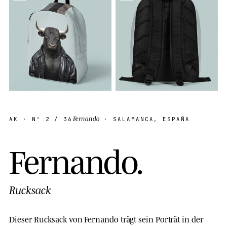
Fernando
AK
· Nº
2
/ 36
· SALAMANCA, ESPAÑA
F
e
r
n
a
n
d
o
.
Rucksack
Dieser Rucksack von Fernando trägt sein Porträt in der