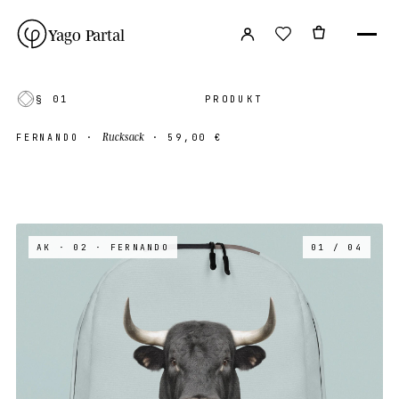
Yago Partal
§ 01
PRODUKT
Rucksack
FERNANDO
·
·
59,00 €
AK · 02
· FERNANDO
01 / 04