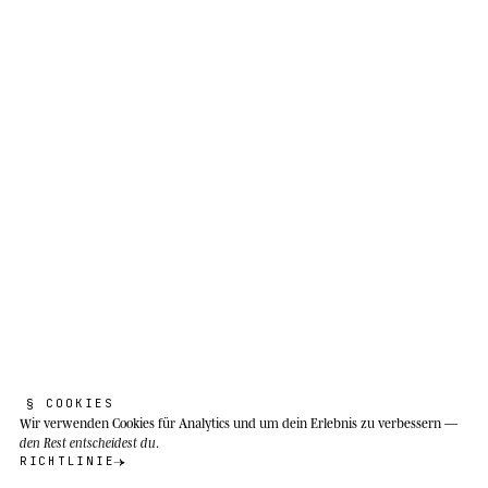
DIE ECHTE ART
I
b
e
r
i
s
c
h
e
r
S
t
i
e
r
.
Bos taurus
Fünfhundert Jahre Dehesa stecken in mir.
§ COOKIES
Wir verwenden Cookies
für Analytics und um dein Erlebnis zu verbessern —
Gut gemachte Dinge überdauern die
den Rest entscheidest du
.
Menschen, die sie gemacht haben.
RICHTLINIE