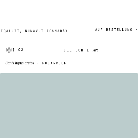
AUF BESTELLUNG · 2–
LUIT, NUNAVUT (CANADÁ)
Art
§ 02
DIE ECHTE
Canis lupus arctos
· POLARWOLF