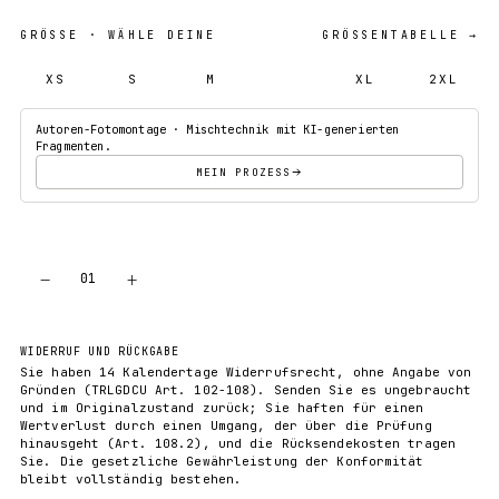
GRÖSSE
· WÄHLE DEINE
GRÖSSENTABELLE →
XS
S
M
L
XL
2XL
Autoren-Fotomontage · Mischtechnik mit KI-generierten
Fragmenten.
MEIN PROZESS
−
+
01
IN DEN WARENKORB
WIDERRUF UND RÜCKGABE
Sie haben 14 Kalendertage Widerrufsrecht, ohne Angabe von
Gründen (TRLGDCU Art. 102-108). Senden Sie es ungebraucht
und im Originalzustand zurück; Sie haften für einen
Wertverlust durch einen Umgang, der über die Prüfung
hinausgeht (Art. 108.2), und die Rücksendekosten tragen
Sie. Die gesetzliche Gewährleistung der Konformität
bleibt vollständig bestehen.