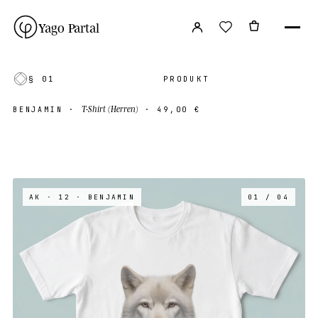
Yago Partal
§ 01
PRODUKT
T-Shirt (Herren)
BENJAMIN
·
·
49,00 €
AK · 12
· BENJAMIN
01 / 04