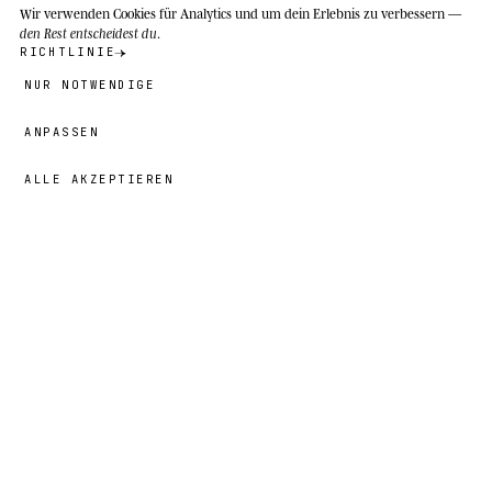
Wir verwenden Cookies
für Analytics und um dein Erlebnis zu verbessern —
den Rest entscheidest du
.
RICHTLINIE
NUR NOTWENDIGE
ANPASSEN
ALLE AKZEPTIEREN
49,00 €
→
HINZUFÜGEN
Benjamin
· GRÖSSE
L