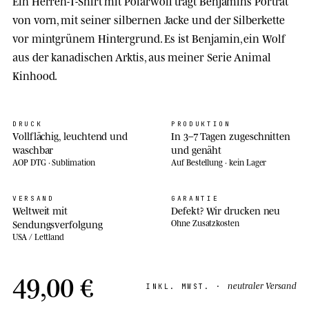
Ein Herren-T-Shirt mit Polarwolf trägt Benjamins Porträt
von vorn, mit seiner silbernen Jacke und der Silberkette
vor mintgrünem Hintergrund. Es ist Benjamin, ein Wolf
aus der kanadischen Arktis, aus meiner Serie Animal
Kinhood.
DRUCK
PRODUKTION
Vollflächig, leuchtend und
In 3–7 Tagen zugeschnitten
waschbar
und genäht
AOP DTG · Sublimation
Auf Bestellung · kein Lager
VERSAND
GARANTIE
Weltweit mit
Defekt? Wir drucken neu
Sendungsverfolgung
Ohne Zusatzkosten
USA / Lettland
49,00 €
neutraler Versand
INKL. MWST. ·