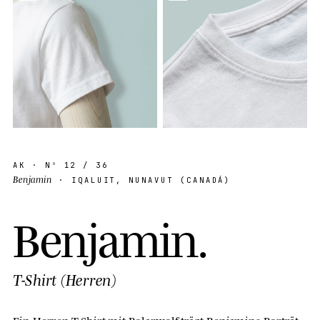
AK
· Nº
12
/ 36
Benjamin
· IQALUIT, NUNAVUT (CANADÁ)
B
e
n
j
a
m
i
n
.
T-Shirt (Herren)