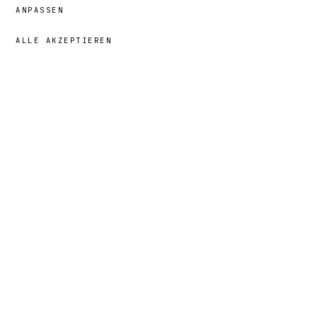
ANPASSEN
ALLE AKZEPTIEREN
59,00 €
→
HINZUFÜGEN
Benjamin
· GRÖSSE