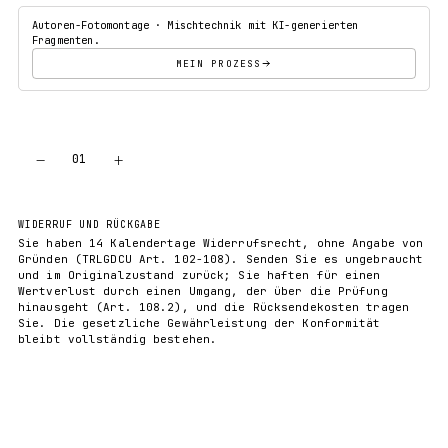
Autoren-Fotomontage · Mischtechnik mit KI-generierten
Fragmenten.
MEIN PROZESS
−
+
01
IN DEN WARENKORB
WIDERRUF UND RÜCKGABE
Sie haben 14 Kalendertage Widerrufsrecht, ohne Angabe von
Gründen (TRLGDCU Art. 102-108). Senden Sie es ungebraucht
und im Originalzustand zurück; Sie haften für einen
Wertverlust durch einen Umgang, der über die Prüfung
hinausgeht (Art. 108.2), und die Rücksendekosten tragen
Sie. Die gesetzliche Gewährleistung der Konformität
bleibt vollständig bestehen.