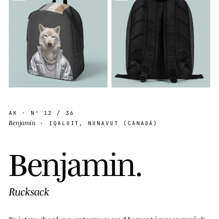
AK
· Nº
12
/ 36
Benjamin
· IQALUIT, NUNAVUT (CANADÁ)
B
e
n
j
a
m
i
n
.
Rucksack