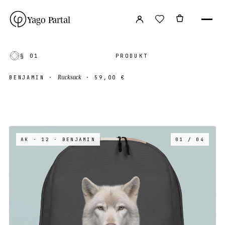
Yago Partal
§ 01
PRODUKT
Rucksack
BENJAMIN
·
·
59,00 €
AK · 12
· BENJAMIN
01 / 04