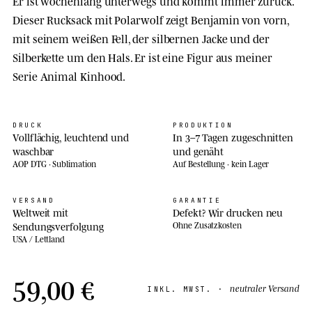
Er ist wochenlang unterwegs und kommt immer zurück.
Dieser Rucksack mit Polarwolf zeigt Benjamin von vorn,
mit seinem weißen Fell, der silbernen Jacke und der
Silberkette um den Hals. Er ist eine Figur aus meiner
Serie Animal Kinhood.
DRUCK
PRODUKTION
Vollflächig, leuchtend und
In 3–7 Tagen zugeschnitten
waschbar
und genäht
AOP DTG · Sublimation
Auf Bestellung · kein Lager
VERSAND
GARANTIE
Weltweit mit
Defekt? Wir drucken neu
Sendungsverfolgung
Ohne Zusatzkosten
USA / Lettland
59,00 €
neutraler Versand
INKL. MWST. ·