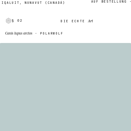
AUF BESTELLUNG · 2–
LUIT, NUNAVUT (CANADÁ)
Art
§ 02
DIE ECHTE
Canis lupus arctos
· POLARWOLF