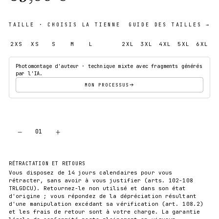
TAILLE
· CHOISIS LA TIENNE
GUIDE DES TAILLES →
2XS
XS
S
M
L
XL
2XL
3XL
4XL
5XL
6XL
Photomontage d'auteur · technique mixte avec fragments générés
par l'IA.
MON PROCESSUS
−
+
01
AJOUTER AU PANIER
RÉTRACTATION ET RETOURS
Vous disposez de 14 jours calendaires pour vous
rétracter, sans avoir à vous justifier (arts. 102-108
TRLGDCU). Retournez-le non utilisé et dans son état
d'origine ; vous répondez de la dépréciation résultant
d'une manipulation excédant sa vérification (art. 108.2)
et les frais de retour sont à votre charge. La garantie