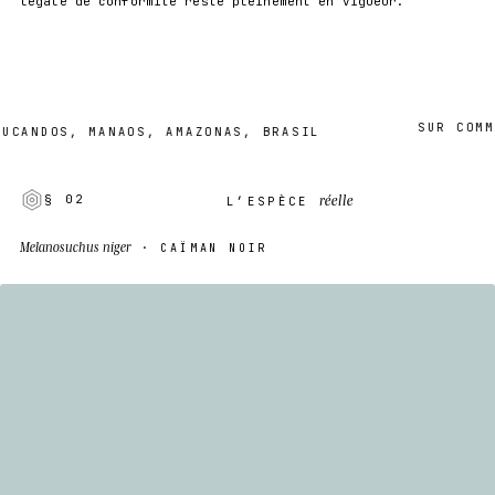
légale de conformité reste pleinement en vigueur.
SUR COMMAND
ANDOS, MANAOS, AMAZONAS, BRASIL
réelle
§ 02
L’ESPÈCE
Melanosuchus niger
· CAÏMAN NOIR