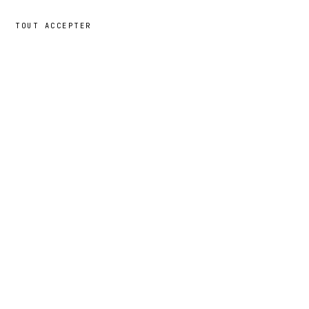
TOUT ACCEPTER
69,00 €
→
AJOUTER
Yara
· TAILLE
XL