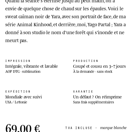
Quand la séance s'éternise jusqu'au petit matin, on a
envie de quelque chose de chaud sur les épaules. Voici le
sweat caïman noir de Yara, avec son portrait de face, de ma
série Animal Kinhood, et derrière, moi, Yago Partal ; Yara a
donné à son studio le nom d'une forêt qui s'inonde et ne
meurt pas.
IMPRESSION
PRODUCTION
Intégrale, vibrante et lavable
Coupé et cousu en 3–7 jours
AOP DTG · sublimation
À la demande · sans stock
EXPÉDITION
GARANTIE
Mondiale avec suivi
Un défaut ? On réimprime
USA / Lettonie
Sans frais supplémentaires
69,00 €
marque blanche
TVA INCLUSE ·