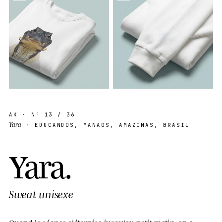
AK
· Nº
13
/ 36
Yara
· EDUCANDOS, MANAOS, AMAZONAS, BRASIL
Y
a
r
a
.
Sweat unisexe