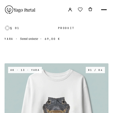
Yago Partal
§ 01
PRODUIT
Sweat unisexe
YARA
·
·
69,00 €
AK · 13
· YARA
01 / 04