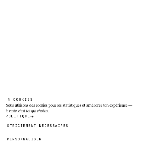
Le silence avant le pouls, c'est ce qui
compte.
Bassin amazonien complet (Brésil, Équateur,
Pérou, Bolivie, Colombie, Guyana, Surinam,
Venezuela, Guyane française), bassin de
l'Orénoque et zones humides du Pantanal. Il
habite les eaux lentes, les lacs, la várzea (plaine
d'inondation saisonnière), les eaux noires et
blanches.
§ COOKIES
Nous utilisons des cookies
pour les statistiques et améliorer ton expérience —
le reste, c'est toi qui choisis
.
POLITIQUE
STRICTEMENT NÉCESSAIRES
PERSONNALISER