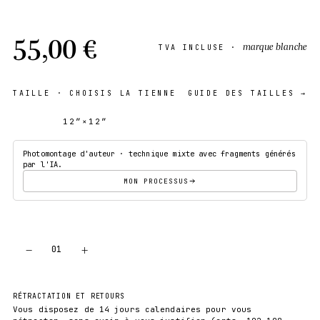
55,00 €
marque blanche
TVA INCLUSE ·
TAILLE
· CHOISIS LA TIENNE
GUIDE DES TAILLES →
12″×12″
18″×18″
Photomontage d'auteur · technique mixte avec fragments générés
par l'IA.
MON PROCESSUS
−
+
01
AJOUTER AU PANIER
RÉTRACTATION ET RETOURS
Vous disposez de 14 jours calendaires pour vous