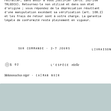
rétracter, sans avoir à vous justifier (arts. 102-108
TRLGDCU). Retournez-le non utilisé et dans son état
d'origine ; vous répondez de la dépréciation résultant
d'une manipulation excédant sa vérification (art. 108.2)
et les frais de retour sont à votre charge. La garantie
légale de conformité reste pleinement en vigueur.
SUR COMMANDE · 2–7 JOURS
LIVRAISON M
réelle
§ 02
L’ESPÈCE
Melanosuchus niger
· CAÏMAN NOIR