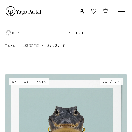
Yago Partal
§ 01
PRODUIT
Poster mat
YARA
·
·
35,00 €
AK · 13
· YARA
01 / 04