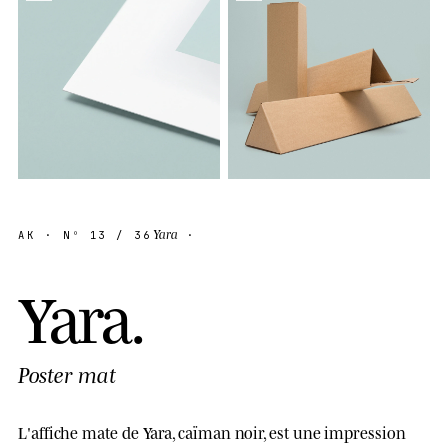
Yara
AK
· Nº
13
/ 36
·
Y
a
r
a
.
Poster mat
L'affiche mate de Yara, caïman noir, est une impression