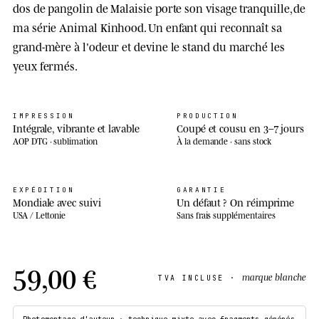
dos de pangolin de Malaisie porte son visage tranquille, de
ma série Animal Kinhood. Un enfant qui reconnaît sa
grand-mère à l'odeur et devine le stand du marché les
yeux fermés.
IMPRESSION
PRODUCTION
Intégrale, vibrante et lavable
Coupé et cousu en 3–7 jours
AOP DTG · sublimation
À la demande · sans stock
EXPÉDITION
GARANTIE
Mondiale avec suivi
Un défaut ? On réimprime
USA / Lettonie
Sans frais supplémentaires
59,00 €
marque blanche
TVA INCLUSE ·
Photomontage d'auteur · technique mixte avec fragments générés