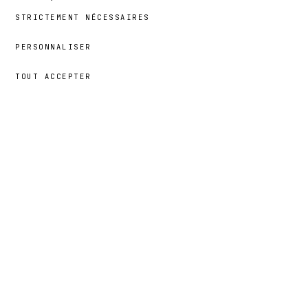
STRICTEMENT NÉCESSAIRES
PERSONNALISER
TOUT ACCEPTER
59,00 €
→
AJOUTER
Nur
· TAILLE