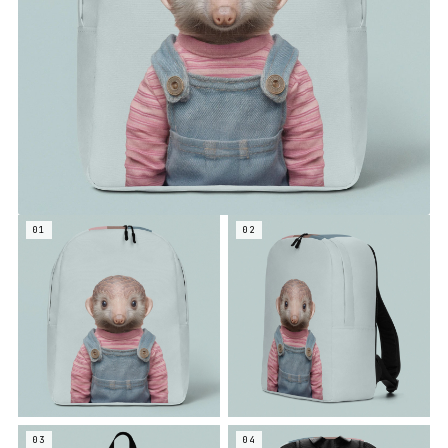
01
02
03
04