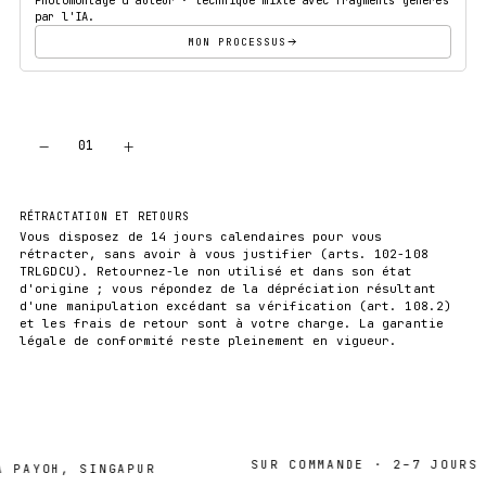
par l'IA.
MON PROCESSUS
−
+
01
AJOUTER AU PANIER
RÉTRACTATION ET RETOURS
Vous disposez de 14 jours calendaires pour vous
rétracter, sans avoir à vous justifier (arts. 102-108
TRLGDCU). Retournez-le non utilisé et dans son état
d'origine ; vous répondez de la dépréciation résultant
d'une manipulation excédant sa vérification (art. 108.2)
et les frais de retour sont à votre charge. La garantie
légale de conformité reste pleinement en vigueur.
SUR COMMANDE · 2–7 JOURS
AYOH, SINGAPUR