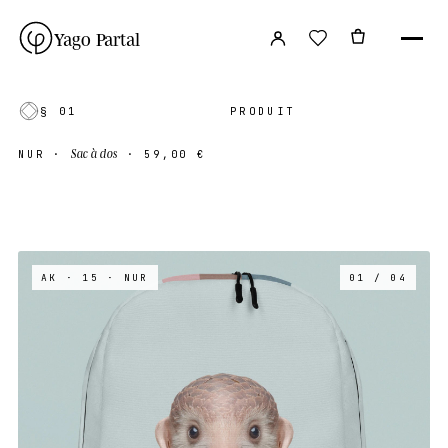
Yago Partal
§ 01
PRODUIT
Sac à dos
NUR
·
·
59,00 €
AK · 15
· NUR
01 / 04