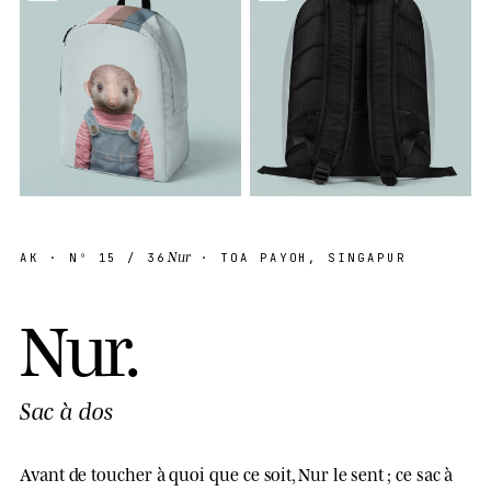
Nur
AK
· Nº
15
/ 36
· TOA PAYOH, SINGAPUR
N
u
r
.
Sac à dos
Avant de toucher à quoi que ce soit, Nur le sent ; ce sac à