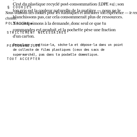
C’est du plastique recyclé post-consommation (LDPE #4) ; son
§ COOKIES
ton gris est la couleur naturelle de la matière — nous ne le
Nous utilisons des cookies
pour les statistiques et améliorer ton expérience —
le re
blanchissons pas, car cela consommerait plus de ressources.
choisis
.
Nous imprimons à la demande, donc seul ce que tu
POLITIQUE
commandes est produit, et la pochette pèse une fraction
STRICTEMENT NÉCESSAIRES
d’un carton.
Recyclage : nettoie-la, sèche-la et dépose-la dans un point
PERSONNALISER
de collecte de films plastiques (ceux des sacs de
supermarché), pas dans ta poubelle domestique.
TOUT ACCEPTER
39,00 €
Jeong
· TAILLE
5T
plat
§ 05
MESURES À
A
MEDIO PECHO ·
B
LARGO ·
C
MANGA