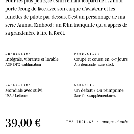
Pour les plus petits, ce t-shirt enfant léopard de l'Amour
porte Jeong de face, avec son casque d'aviateur et les
lunettes de pilote par-dessus. C'est un personnage de ma
série Animal Kinhood : un félin tranquille qui a appris de
sa grand-mère à lire la forêt.
IMPRESSION
PRODUCTION
Intégrale, vibrante et lavable
Coupé et cousu en 3–7 jours
AOP DTG · sublimation
À la demande · sans stock
EXPÉDITION
GARANTIE
Mondiale avec suivi
Un défaut ? On réimprime
USA / Lettonie
Sans frais supplémentaires
39,00 €
marque blanche
TVA INCLUSE ·