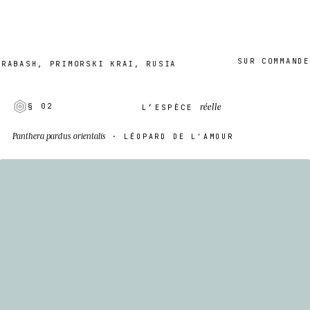
SUR COMMANDE · 
ASH, PRIMORSKI KRAI, RUSIA
réelle
§ 02
L’ESPÈCE
Panthera pardus orientalis
· LÉOPARD DE L'AMOUR