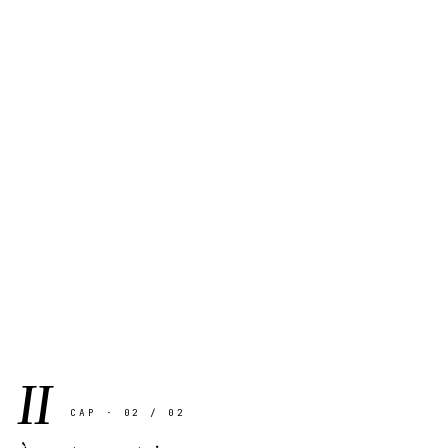
empreinte digitale. C'est pour ça
qu'on peut nous compter sans
nous capturer : chaque peau est
un nom différent.
VOICELINE
· PANTHERA PARDUS ORIENTALIS
II
CAP · 02 / 02