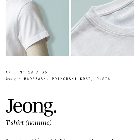
AK
· Nº
18
/ 36
Jeong
· BARABASH, PRIMORSKI KRAI, RUSIA
J
e
o
n
g
.
T-shirt (homme)