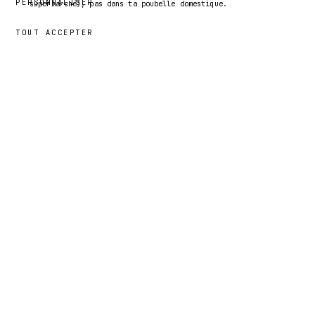
PERSONNALISER
supermarché), pas dans ta poubelle domestique.
TOUT ACCEPTER
49,00 €
Jeong
· TAILLE
L
plat
§ 05
MESURES À
A
MEDIO PECHO ·
B
LARGO ·
C
MANGA
A ·
B ·
C ·
TALLA
MEDIO
LARGO
MANGA
PECHO
46 cm
69 cm
20,5 cm
XS
49 cm
71 cm
21 cm
S