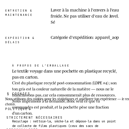
Laver à la machine à l'envers à l'eau
ENTRETIEN &
MAINTENANCE
froide. Ne pas utiliser d'eau de Javel.
Sé
Catégorie d'expédition: apparel_aop
EXPÉDITION &
DÉLAIS
À PROPOS DE L’EMBALLAGE
Le textile voyage dans une pochette en plastique recyclé,
pas en carton.
C’est du plastique recyclé post-consommation (LDPE #4) ; son
ton gris est la couleur naturelle de la matière — nous ne le
§ COOKIES
blanchissons pas, car cela consommerait plus de ressources.
Nous utilisons des cookies
pour les statistiques et améliorer ton expérience —
le re
Nous imprimons à la demande, donc seul ce que tu
choisis
.
commandes est produit, et la pochette pèse une fraction
POLITIQUE
d’un carton.
STRICTEMENT NÉCESSAIRES
Recyclage : nettoie-la, sèche-la et dépose-la dans un point
de collecte de films plastiques (ceux des sacs de