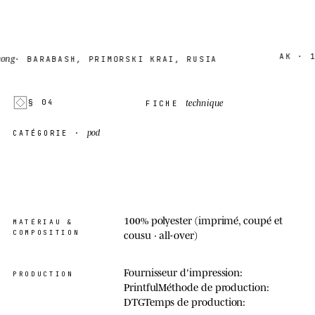
AK · 18
g
· BARABASH, PRIMORSKI KRAI, RUSIA
technique
§ 04
FICHE
pod
CATÉGORIE ·
100% polyester (imprimé, coupé et
MATÉRIAU &
COMPOSITION
cousu · all-over)
Fournisseur d'impression:
PRODUCTION
PrintfulMéthode de production:
DTGTemps de production: