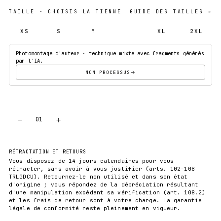
TAILLE
· CHOISIS LA TIENNE
GUIDE DES TAILLES →
XS
S
M
L
XL
2XL
Photomontage d'auteur · technique mixte avec fragments générés
par l'IA.
MON PROCESSUS
−
+
01
AJOUTER AU PANIER
RÉTRACTATION ET RETOURS
Vous disposez de 14 jours calendaires pour vous
rétracter, sans avoir à vous justifier (arts. 102-108
TRLGDCU). Retournez-le non utilisé et dans son état
d'origine ; vous répondez de la dépréciation résultant
d'une manipulation excédant sa vérification (art. 108.2)
et les frais de retour sont à votre charge. La garantie
légale de conformité reste pleinement en vigueur.