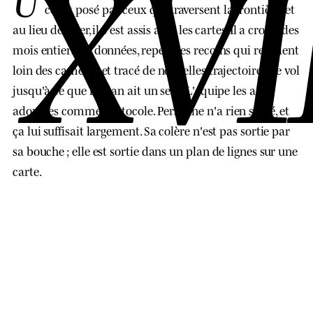
XVI
collet posé par ceux qui traversent la frontière, et
au lieu de crier, il s'est assis avec les cartes. Il a croisé des
mois entiers de données, repéré les recoins qui restaient
loin des caméras et tracé de nouvelles trajectoires de vol
jusqu'à ce que le plan ait un sens. L'équipe les a
adoptées comme protocole. Personne n'a rien signé, et
ça lui suffisait largement. Sa colère n'est pas sortie par
sa bouche ; elle est sortie dans un plan de lignes sur une
carte.
Ma rosette est aussi unique qu'une