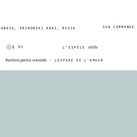
SUR COMMANDE · 2–
H, PRIMORSKI KRAI, RUSIA
réelle
§ 02
L’ESPÈCE
Panthera pardus orientalis
· LÉOPARD DE L'AMOUR