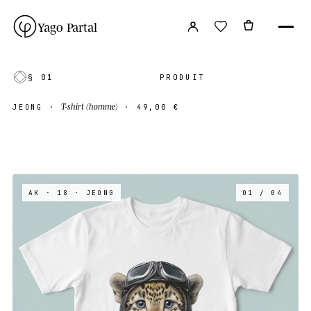
Yago Partal
§ 01
PRODUIT
T-shirt (homme)
JEONG
·
·
49,00 €
AK · 18
· JEONG
01 / 04