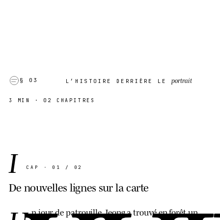
portrait
§ 03
L’HISTOIRE DERRIÈRE LE
3 MIN
· 02 CHAPITRES
I
CAP · 01 / 02
De nouvelles lignes sur la carte
U
n jour de patrouille, Jeong a trouvé en forêt un