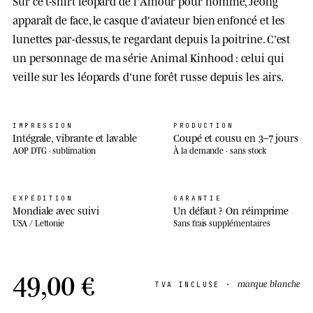
Sur ce t-shirt léopard de l'Amour pour homme, Jeong
apparaît de face, le casque d'aviateur bien enfoncé et les
lunettes par-dessus, te regardant depuis la poitrine. C'est
un personnage de ma série Animal Kinhood : celui qui
veille sur les léopards d'une forêt russe depuis les airs.
IMPRESSION
PRODUCTION
Intégrale, vibrante et lavable
Coupé et cousu en 3–7 jours
AOP DTG · sublimation
À la demande · sans stock
EXPÉDITION
GARANTIE
Mondiale avec suivi
Un défaut ? On réimprime
USA / Lettonie
Sans frais supplémentaires
49,00 €
marque blanche
TVA INCLUSE ·