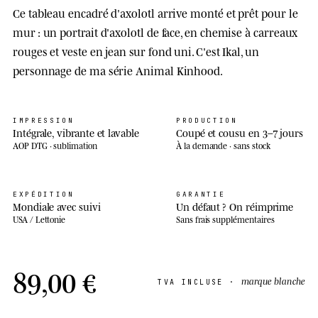
Ce tableau encadré d'axolotl arrive monté et prêt pour le
mur : un portrait d'axolotl de face, en chemise à carreaux
rouges et veste en jean sur fond uni. C'est Ikal, un
personnage de ma série Animal Kinhood.
IMPRESSION
PRODUCTION
Intégrale, vibrante et lavable
Coupé et cousu en 3–7 jours
AOP DTG · sublimation
À la demande · sans stock
EXPÉDITION
GARANTIE
Mondiale avec suivi
Un défaut ? On réimprime
USA / Lettonie
Sans frais supplémentaires
89,00 €
marque blanche
TVA INCLUSE ·