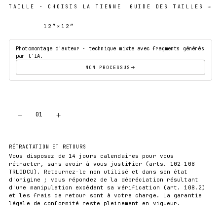
TAILLE
· CHOISIS LA TIENNE
GUIDE DES TAILLES →
12″×12″
18″×18″
Photomontage d'auteur · technique mixte avec fragments générés
par l'IA.
MON PROCESSUS
−
+
01
AJOUTER AU PANIER
RÉTRACTATION ET RETOURS
Vous disposez de 14 jours calendaires pour vous
rétracter, sans avoir à vous justifier (arts. 102-108
TRLGDCU). Retournez-le non utilisé et dans son état
d'origine ; vous répondez de la dépréciation résultant
d'une manipulation excédant sa vérification (art. 108.2)
et les frais de retour sont à votre charge. La garantie
légale de conformité reste pleinement en vigueur.