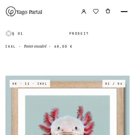
Yago Partal
§ 01
PRODUIT
Poster encadré
IKAL
·
·
68,00 €
AK · 11
· IKAL
01 / 04