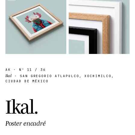
AK
· Nº
11
/ 36
Ikal
· SAN GREGORIO ATLAPULCO, XOCHIMILCO,
CIUDAD DE MÉXICO
I
k
a
l
.
Poster encadré