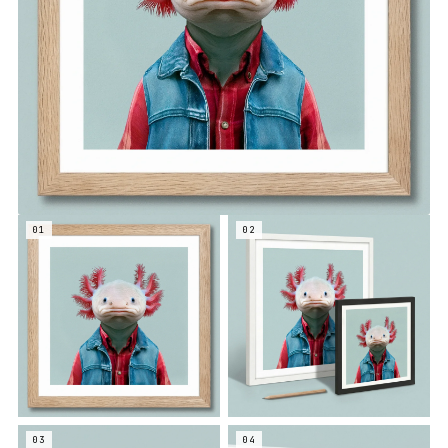
01
02
03
04