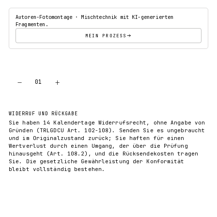
Autoren-Fotomontage · Mischtechnik mit KI-generierten
Fragmenten.
MEIN PROZESS
−
+
01
IN DEN WARENKORB
WIDERRUF UND RÜCKGABE
Sie haben 14 Kalendertage Widerrufsrecht, ohne Angabe von
Gründen (TRLGDCU Art. 102-108). Senden Sie es ungebraucht
und im Originalzustand zurück; Sie haften für einen
Wertverlust durch einen Umgang, der über die Prüfung
hinausgeht (Art. 108.2), und die Rücksendekosten tragen
Sie. Die gesetzliche Gewährleistung der Konformität
bleibt vollständig bestehen.