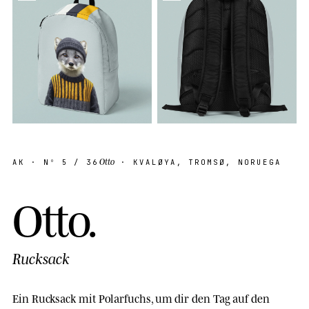
Otto
AK
· Nº
5
/ 36
· KVALØYA, TROMSØ, NORUEGA
O
t
t
o
.
Rucksack
Ein Rucksack mit Polarfuchs, um dir den Tag auf den