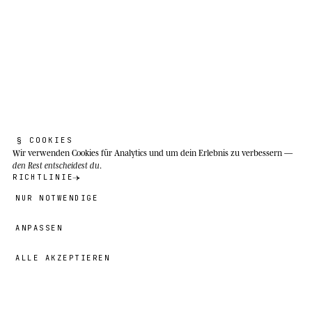
Vulpes lagopus
Die Kälte lehrt zuhören. Alles andere ist
Lärm.
§ COOKIES
Zirkumpolare arktische und alpine Tundra:
Wir verwenden Cookies
für Analytics und um dein Erlebnis zu verbessern —
den Rest entscheidest du
.
Küsten und Binnenland von Norwegen,
RICHTLINIE
Schweden, Finnland, Russland, Kanada, Alaska,
NUR NOTWENDIGE
Grönland, Island und Spitzbergen. Er ist das
einzige heimische Landsäugetier Islands.
ANPASSEN
ALLE AKZEPTIEREN
59,00 €
→
HINZUFÜGEN