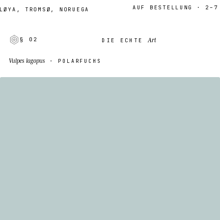
AUF BESTELLUNG · 2–7 TA
A, TROMSØ, NORUEGA
Art
§ 02
DIE ECHTE
Vulpes lagopus
· POLARFUCHS