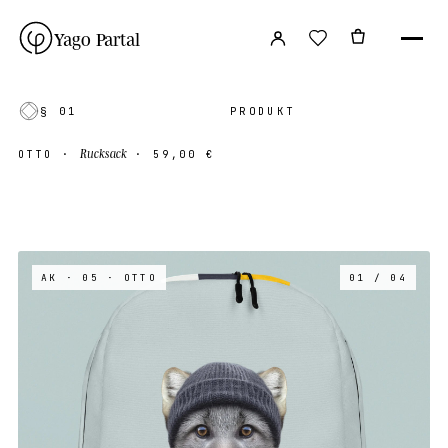
Yago Partal
§ 01
PRODUKT
Rucksack
OTTO
·
·
59,00 €
AK · 05
· OTTO
01 / 04