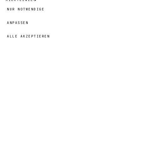
NUR NOTWENDIGE
ANPASSEN
ALLE AKZEPTIEREN
42,00 €
→
HINZUFÜGEN
Liam
· GRÖSSE
14