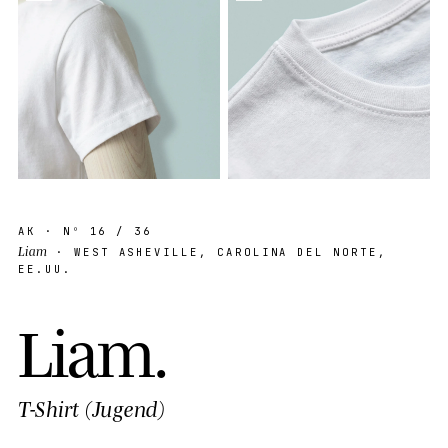
AK
· Nº
16
/ 36
Liam
· WEST ASHEVILLE, CAROLINA DEL NORTE,
EE.UU.
L
i
a
m
.
T-Shirt (Jugend)