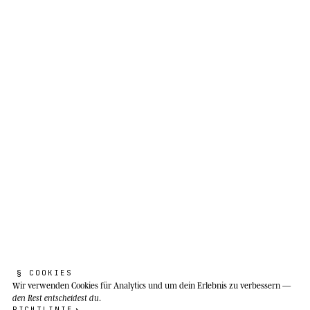
Ich verbringe sieben Monate schlafend,
ohne zu trinken oder zu essen. Mein
Körper lernt vor meinem Kopf.
Gemäßigte, boreale und subtropische Wälder
Nordamerikas, von Alaska und dem Norden
Kanadas bis in den Norden Mexikos; besonders
mit den südlichen Appalachen (Blue Ridge,
Great Smoky Mountains) und dem Pisgah
National Forest in North Carolina verbunden.
§ COOKIES
Wir verwenden Cookies
für Analytics und um dein Erlebnis zu verbessern —
den Rest entscheidest du
.
RICHTLINIE