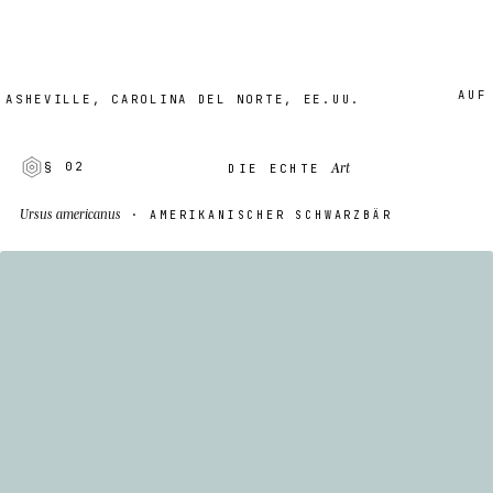
AUF BES
EVILLE, CAROLINA DEL NORTE, EE.UU.
Art
§ 02
DIE ECHTE
Ursus americanus
· AMERIKANISCHER SCHWARZBÄR