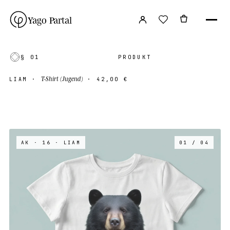
Yago Partal
§ 01
PRODUKT
T-Shirt (Jugend)
LIAM
·
·
42,00 €
AK · 16
· LIAM
01 / 04