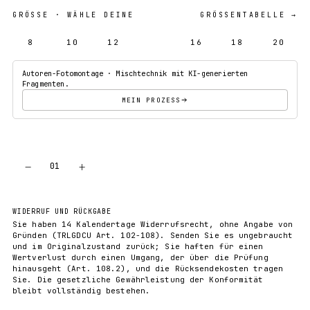
GRÖSSE
· WÄHLE DEINE
GRÖSSENTABELLE →
8
10
12
14
16
18
20
Autoren-Fotomontage · Mischtechnik mit KI-generierten
Fragmenten.
MEIN PROZESS
−
+
01
IN DEN WARENKORB
WIDERRUF UND RÜCKGABE
Sie haben 14 Kalendertage Widerrufsrecht, ohne Angabe von
Gründen (TRLGDCU Art. 102-108). Senden Sie es ungebraucht
und im Originalzustand zurück; Sie haften für einen
Wertverlust durch einen Umgang, der über die Prüfung
hinausgeht (Art. 108.2), und die Rücksendekosten tragen
Sie. Die gesetzliche Gewährleistung der Konformität
bleibt vollständig bestehen.