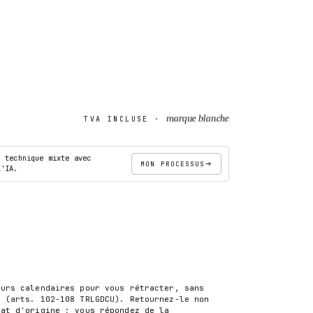
marque blanche
TVA INCLUSE ·
· technique mixte avec
MON PROCESSUS
l'IA.
AJOUTER AU PANIER
S
ours calendaires pour vous rétracter, sans
r (arts. 102-108 TRLGDCU). Retournez-le non
tat d'origine ; vous répondez de la