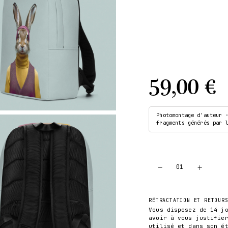
59,00 €
Photomontage d'auteur 
fragments générés par 
−
+
01
RÉTRACTATION ET RETOUR
Vous disposez de 14 j
avoir à vous justifie
utilisé et dans son é