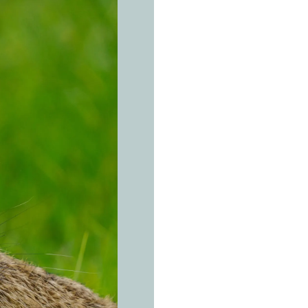
L’ESPÈCE 
L
i
è
Lepus eur
Une haie 
hivers. L
Champs ouverts, 
d'Europe contin
presque toujours
de petits bosque