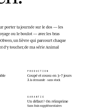
ur porter ta journée sur le dos — les
voyage ou le boulot — avec les bras
te Olwen, un lièvre qui parcourt chaque
nt d'y toucher, de ma série Animal
PRODUCTION
able
Coupé et cousu en 3–7 jours
À la demande · sans stock
GARANTIE
Un défaut ? On réimprime
Sans frais supplémentaires