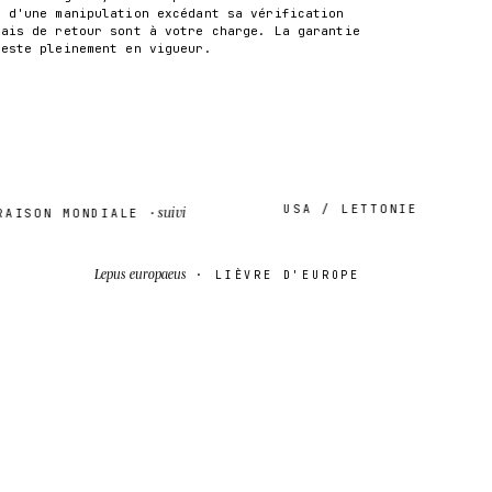
t d'une manipulation excédant sa vérification
rais de retour sont à votre charge. La garantie
reste pleinement en vigueur.
USA / LETTONIE
suivi
SON MONDIALE ·
Lepus europaeus
· LIÈVRE D'EUROPE