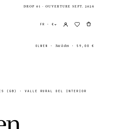
DROP 01 · OUVERTURE SEPT. 2026
FR · €
Sac à dos
OLWEN
·
·
59,00 €
S (GB) · VALLE RURAL DEL INTERIOR
s
USD $
-Uni
GBP £
e
n
.
onal
EUR €