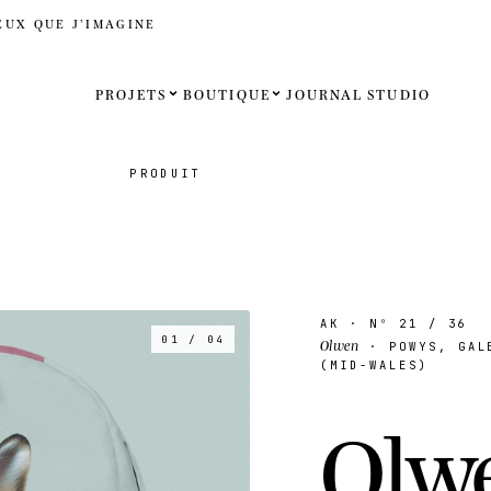
EUX QUE J’IMAGINE
PROJETS
BOUTIQUE
JOURNAL
STUDIO
Español
PRODUIT
English
Français
Deutsch
AK
· Nº
21
/ 36
01 / 04
Olwen
· POWYS, GALE
États-Uni
(MID-WALES)
Royaume
O
l
w
Internati