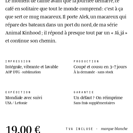
Le moment de calme avant que la journée démarre, ce
café en solitaire que tout le monde comprend : c'est à ça
que sert ce mug macareux. Il porte Alek, un macareux qui
répare des bateaux dans un port du nord, de ma série
Animal Kinhood ; il répond à presque tout par un « Já, já »
et continue son chemin.
IMPRESSION
PRODUCTION
Intégrale, vibrante et lavable
Coupé et cousu en 3–7 jours
AOP DTG · sublimation
À la demande · sans stock
EXPÉDITION
GARANTIE
Mondiale avec suivi
Un défaut ? On réimprime
USA / Lettonie
Sans frais supplémentaires
19,00 €
marque blanche
TVA INCLUSE ·