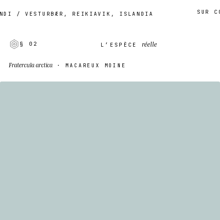
SUR COMM
 / VESTURBÆR, REIKIAVIK, ISLANDIA
réelle
§ 02
L’ESPÈCE
Fratercula arctica
· MACAREUX MOINE