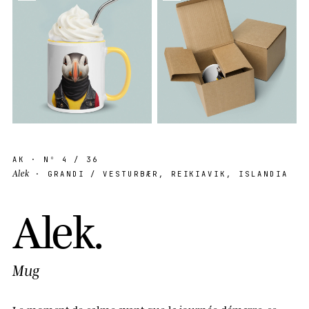
AK
· Nº
4
/ 36
Alek
· GRANDI / VESTURBÆR, REIKIAVIK, ISLANDIA
A
l
e
k
.
Mug