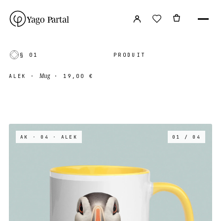
Yago Partal
§ 01
PRODUIT
Mug
ALEK
·
·
19,00 €
AK · 04
· ALEK
01 / 04