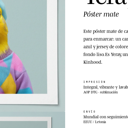
Póster mate
Este póster mate de ca
para enmarcar: un can
azul y jersey de color
fondo liso. Es Yeray, 
Kinhood.
IMPRESIÓN
Integral, vibrante y lavab
AOP DTG · sublimación
ENVÍO
Mundial con seguimient
EEUU / Letonia