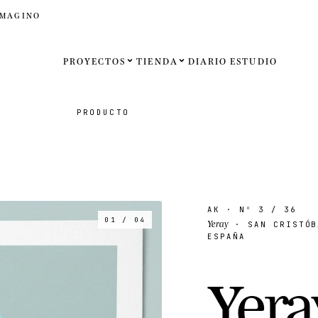
IMAGINO
PROYECTOS
TIENDA
DIARIO
ESTUDIO
Español
PRODUCTO
English
Français
Deutsch
AK
· Nº
3
/ 36
01 / 04
Yeray
· SAN CRISTÓB
Estados U
ESPAÑA
Reino Un
Y
e
r
a
Internaci