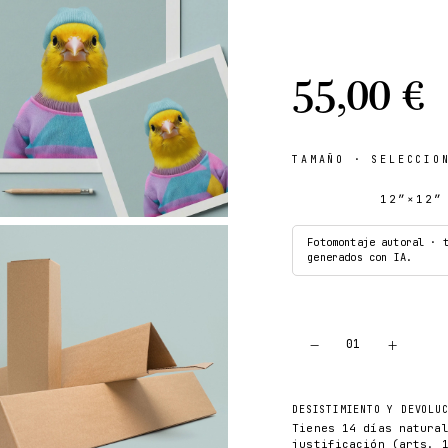
55,00 €
TAMAÑO
· SELECCION
12″×12″
Fotomontaje autoral · 
generados con IA.
−
+
01
DESISTIMIENTO Y DEVOLU
Tienes 14 días natura
justificación (arts. 