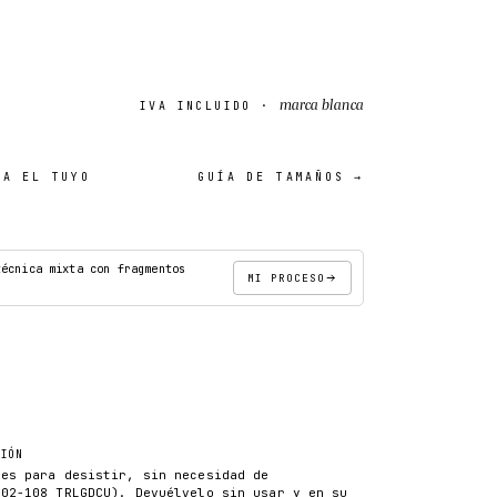
marca blanca
IVA INCLUIDO ·
A EL TUYO
GUÍA DE TAMAÑOS →
18″×18″
técnica mixta con fragmentos
MI PROCESO
AÑADIR AL CARRITO
CIÓN
les para desistir, sin necesidad de
102-108 TRLGDCU). Devuélvelo sin usar y en su