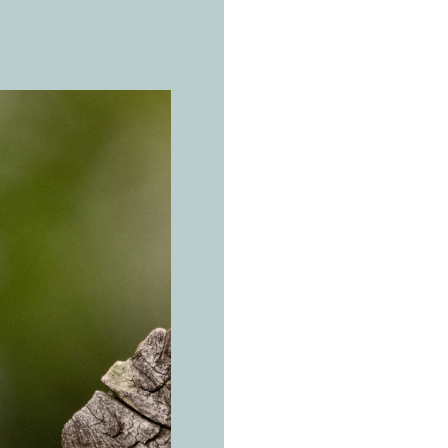
LA ESPECI
C
a
n
a
t
l
á
Serinus ca
El color 
gritos; y
de más.
Archipiélagos ma
Canarias, Madeir