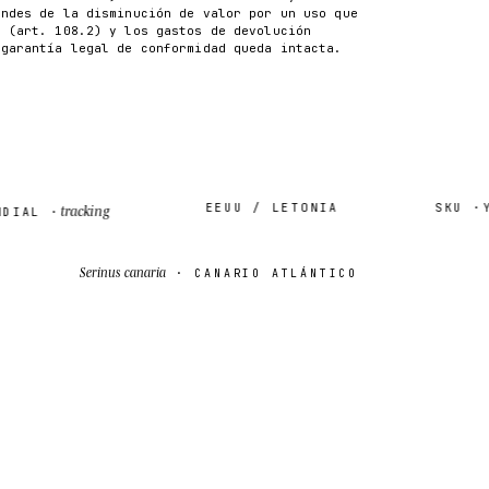
ondes de la disminución de valor por un uso que
n (art. 108.2) y los gastos de devolución
 garantía legal de conformidad queda intacta.
EEUU / LETONIA
SKU ·
YERA
tracking
L ·
Serinus canaria
· CANARIO ATLÁNTICO