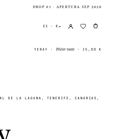
DROP 01 · APERTURA SEP 2026
ES · €
Póster mate
YERAY
·
·
35,00 €
AL DE LA LAGUNA, TENERIFE, CANARIAS,
nidos
USD $
ido
GBP £
y
.
onal
EUR €