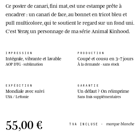
Ce poster de canari, fini mat, est une estampe prête à
encadrer : un canari de face, au bonnet en tricot bleu et
pull multicolore, qui te soutient le regard sur un fond uni.
C'est Yeray, un personnage de ma série Animal Kinhood.
IMPRESSION
PRODUCTION
Intégrale, vibrante et lavable
Coupé et cousu en 3–7 jours
AOP DTG · sublimation
À la demande · sans stock
EXPÉDITION
GARANTIE
Mondiale avec suivi
Un défaut ? On réimprime
USA / Lettonie
Sans frais supplémentaires
55,00 €
marque blanche
TVA INCLUSE ·