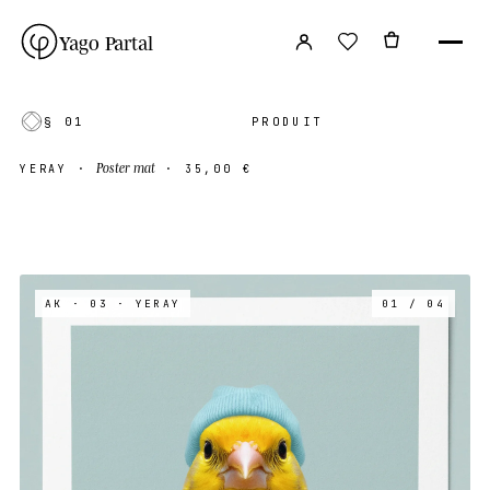
Yago Partal
§ 01
PRODUIT
Poster mat
YERAY
·
·
35,00 €
AK · 03
· YERAY
01 / 04