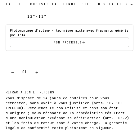
TAILLE
· CHOISIS LA TIENNE
GUIDE DES TAILLES →
12″×12″
18″×18″
Photomontage d'auteur · technique mixte avec fragments générés
par l'IA.
MON PROCESSUS
−
+
01
AJOUTER AU PANIER
RÉTRACTATION ET RETOURS
Vous disposez de 14 jours calendaires pour vous
rétracter, sans avoir à vous justifier (arts. 102-108
TRLGDCU). Retournez-le non utilisé et dans son état
d'origine ; vous répondez de la dépréciation résultant
d'une manipulation excédant sa vérification (art. 108.2)
et les frais de retour sont à votre charge. La garantie
légale de conformité reste pleinement en vigueur.