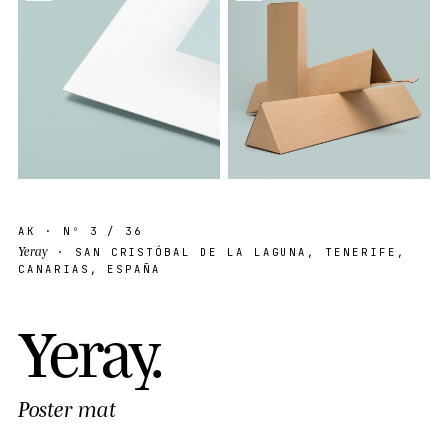
AK
· Nº
3
/ 36
Yeray
· SAN CRISTÓBAL DE LA LAGUNA, TENERIFE,
CANARIAS, ESPAÑA
Y
e
r
a
y
.
Poster mat