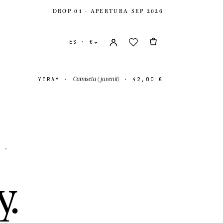
DROP 01 · APERTURA SEP 2026
ES · €
Camiseta (juvenil)
YERAY
·
·
42,00 €
y
·
nidos
USD $
y
.
ido
GBP £
onal
EUR €