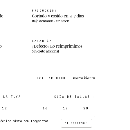
PRODUCCIÓN
le
Cortado y cosido en 3–7 días
Bajo demanda · sin stock
GARANTÍA
o
¿Defecto? Lo reimprimimos
Sin coste adicional
marca blanca
IVA INCLUIDO ·
 LA TUYA
GUÍA DE TALLAS →
12
14
16
18
20
técnica mixta con fragmentos
MI PROCESO