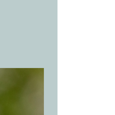
LA ESPECI
C
a
n
a
t
l
á
Serinus ca