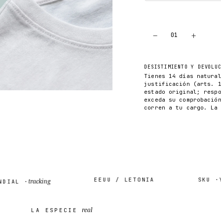
−
+
01
DESISTIMIENTO Y DEVOLU
Tienes 14 días natura
justificación (arts. 
estado original; resp
exceda su comprobació
corren a tu cargo. La
EEUU / LETONIA
SKU ·
YE
tracking
IAL ·
real
LA ESPECIE