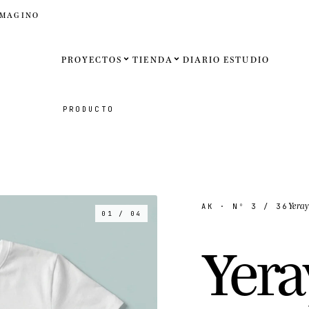
IMAGINO
PROYECTOS
TIENDA
DIARIO
ESTUDIO
Español
PRODUCTO
English
Français
Deutsch
Yera
AK
· Nº
3
/ 36
01 / 04
Estados U
Y
e
r
a
Reino Un
Internaci