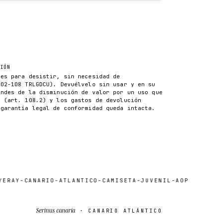
AÑADIR AL CARRITO
CIÓN
les para desistir, sin necesidad de
102-108 TRLGDCU). Devuélvelo sin usar y en su
ondes de la disminución de valor por un uso que
n (art. 108.2) y los gastos de devolución
 garantía legal de conformidad queda intacta.
RAY-CANARIO-ATLANTICO-CAMISETA-JUVENIL-AOP
Serinus canaria
· CANARIO ATLÁNTICO