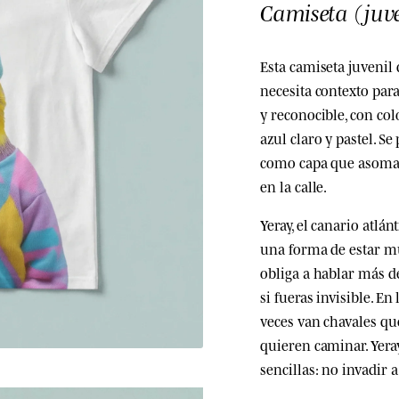
Camiseta (juve
Esta camiseta juvenil
necesita contexto para
y reconocible, con col
azul claro y pastel. S
como capa que asoma, 
en la calle.
Yeray, el canario atlán
una forma de estar muy
obliga a hablar más d
si fueras invisible. E
veces van chavales que
quieren caminar. Yera
sencillas: no invadir 