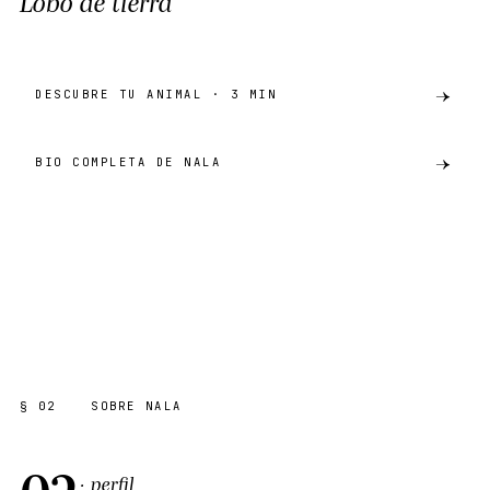
Lobo de tierra
DESCUBRE TU ANIMAL · 3 MIN
BIO COMPLETA DE NALA
preview
LOBO DE TIERRA
AKH · CATÁLOGO
SHARE ·
PREVIEW
§ 02
SOBRE NALA
02
· perfil