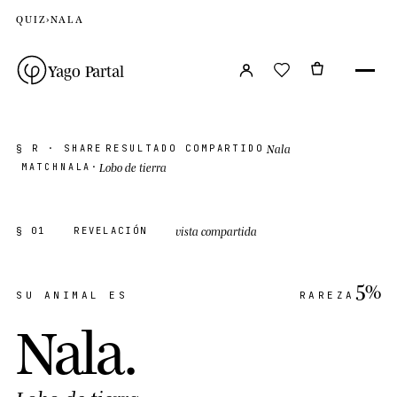
QUIZ
›
NALA
Yago Partal
Nala
§ R · SHARE
RESULTADO COMPARTIDO
Lobo de tierra
MATCH
NALA
·
vista compartida
§ 01
REVELACIÓN
5%
SU ANIMAL ES
RAREZA
Nala
.