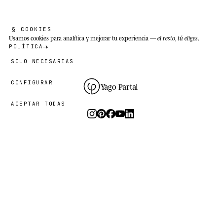
§ COOKIES
Usamos cookies
para analítica y mejorar tu experiencia —
el resto, tú eliges
.
POLÍTICA
SOLO NECESARIAS
CONFIGURAR
Yago Partal
ACEPTAR TODAS
Fotografía, arte y ediciones limitadas.
El estudio
I.
PRÁCTICA
EL PROYECTO
RECURSOS
Animal Kinhood
Guías