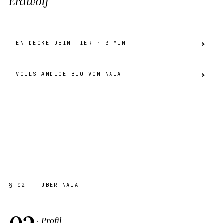
Erdwolf
ENTDECKE DEIN TIER · 3 MIN
VOLLSTÄNDIGE BIO VON NALA
preview
ERDWOLF
AKH · KATALOG
SHARE ·
PREVIEW
§ 02
ÜBER NALA
02
· Profil