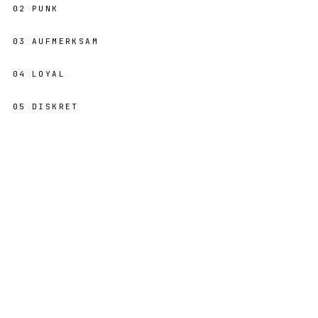
02
PUNK
03
AUFMERKSAM
04
LOYAL
05
DISKRET