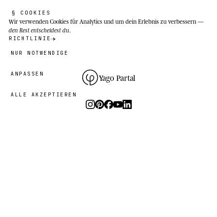
§ COOKIES
Wir verwenden Cookies
für Analytics und um dein Erlebnis zu verbessern —
den Rest entscheidest du
.
RICHTLINIE
NUR NOTWENDIGE
ANPASSEN
Yago Partal
ALLE AKZEPTIEREN
Fotografie, Kunst und limitierte Editionen.
Das Studio
I.
PRAXIS
DAS PROJEKT
RESSOURCEN
Animal Kinhood
Anleitungen