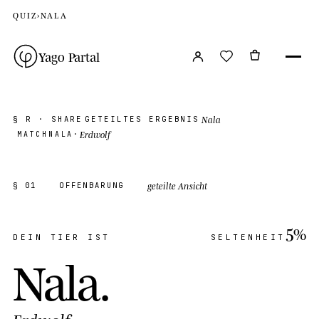
QUIZ
›
NALA
Yago Partal
Nala
§ R · SHARE
GETEILTES ERGEBNIS
Erdwolf
MATCH
NALA
·
geteilte Ansicht
§ 01
OFFENBARUNG
5%
DEIN TIER IST
SELTENHEIT
Nala
.