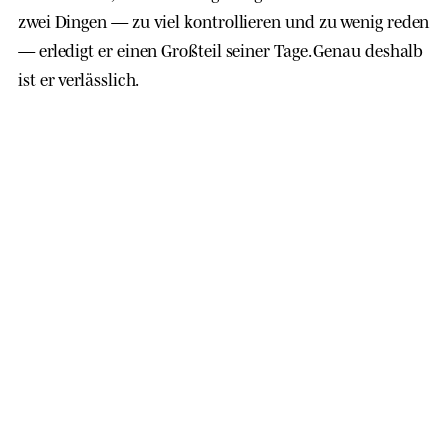
zwei Dingen — zu viel kontrollieren und zu wenig reden
— erledigt er einen Großteil seiner Tage. Genau deshalb
ist er verlässlich.
Meine Rosette ist so einzigartig wie
ein Fingerabdruck. Deshalb kann
man uns zählen, ohne uns zu
fangen: jedes Fell ist ein anderer
Name.
VOICELINE
· PANTHERA PARDUS ORIENTALIS