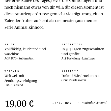
Der erste Kaffee des Tages, bevor die Sonne aufgeht und
noch niemand etwas von dir will: für diesen Moment ist
diese Amurleopard Tasse gemacht. Sie trägt Jeong, einen
Kater, der früher aufsteht als die meisten, aus meiner
Serie Animal Kinhood.
DRUCK
PRODUKTION
Vollflächig, leuchtend und
In 3–7 Tagen zugeschnitten
waschbar
und genäht
AOP DTG · Sublimation
Auf Bestellung · kein Lager
VERSAND
GARANTIE
Weltweit mit
Defekt? Wir drucken neu
Sendungsverfolgung
Ohne Zusatzkosten
USA / Lettland
19,00 €
neutraler Versand
INKL. MWST. ·