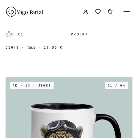
Yago Partal
§ 01
PRODUKT
Tasse
JEONG
·
·
19,00 €
AK · 18
· JEONG
01 / 04