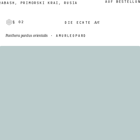
AUF BESTELLUNG ·
SH, PRIMORSKI KRAI, RUSIA
Art
§ 02
DIE ECHTE
Panthera pardus orientalis
· AMURLEOPARD