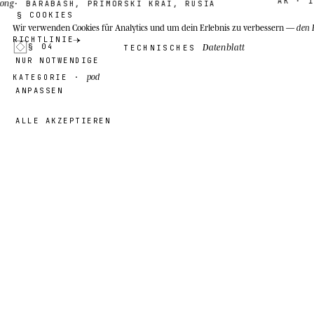
AK · 18
g
· BARABASH, PRIMORSKI KRAI, RUSIA
§ COOKIES
Wir verwenden Cookies
für Analytics und um dein Erlebnis zu verbessern —
den 
RICHTLINIE
Datenblatt
§ 04
TECHNISCHES
NUR NOTWENDIGE
pod
KATEGORIE ·
ANPASSEN
ALLE AKZEPTIEREN
19,00 €
Keramik mit farbiger Innenseite ·
MATERIAL &
H
ZUSAMMENSETZUNG
Sublimation außen
Jeong
· GRÖSSE
Druckanbieter:
PRODUKTION
PrintfulProduktionsmethode:
sublimationProduktionszeit: 2–7
Werkt
Mikrowellen- und
PFLEGE & WARTUNG
spülmaschinengeeignet gemäß den