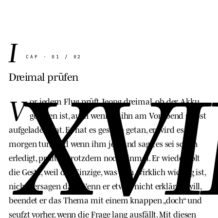
I
XVI
CAP · 01 / 02
Dreimal prüfen
V
or jedem Flug prüft Jeong dreimal, ob der Akku
geladen ist, auch wenn er ihn am Vorabend selbst
aufgeladen hat. Er hat es gestern getan, er wird es
morgen tun, und wenn ihm jemand sagt, es sei schon
erledigt, prüft er trotzdem noch einmal. Er wiederholt
die Geste, weil das Einzige, was ihm wirklich wichtig ist,
nicht versagen darf. Wenn er etwas nicht erklären will,
beendet er das Thema mit einem knappen „doch“ und
seufzt vorher, wenn die Frage lang ausfällt. Mit diesen