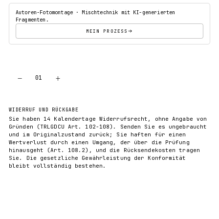
Autoren-Fotomontage · Mischtechnik mit KI-generierten
Fragmenten.
MEIN PROZESS
−
+
01
IN DEN WARENKORB
WIDERRUF UND RÜCKGABE
Sie haben 14 Kalendertage Widerrufsrecht, ohne Angabe von
Gründen (TRLGDCU Art. 102-108). Senden Sie es ungebraucht
und im Originalzustand zurück; Sie haften für einen
Wertverlust durch einen Umgang, der über die Prüfung
hinausgeht (Art. 108.2), und die Rücksendekosten tragen
Sie. Die gesetzliche Gewährleistung der Konformität
bleibt vollständig bestehen.