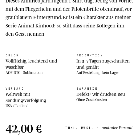
Dieses Amurleopard Jugend-T-Shirt trägt Jeong von vorne,
mit dem Fliegerhelm und der Pilotenbrille obendrauf, vor
graublauem Hintergrund. Er ist ein Charakter aus meiner
Serie Animal Kinhood: so still, dass seine Kollegen ihn
den Geist nennen.
DRUCK
PRODUKTION
Vollflächig, leuchtend und
In 3–7 Tagen zugeschnitten
waschbar
und genäht
AOP DTG · Sublimation
Auf Bestellung · kein Lager
VERSAND
GARANTIE
Weltweit mit
Defekt? Wir drucken neu
Sendungsverfolgung
Ohne Zusatzkosten
USA / Lettland
42,00 €
neutraler Versand
INKL. MWST. ·