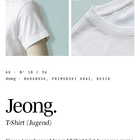
AK
· Nº
18
/ 36
Jeong
· BARABASH, PRIMORSKI KRAI, RUSIA
J
e
o
n
g
.
T-Shirt (Jugend)