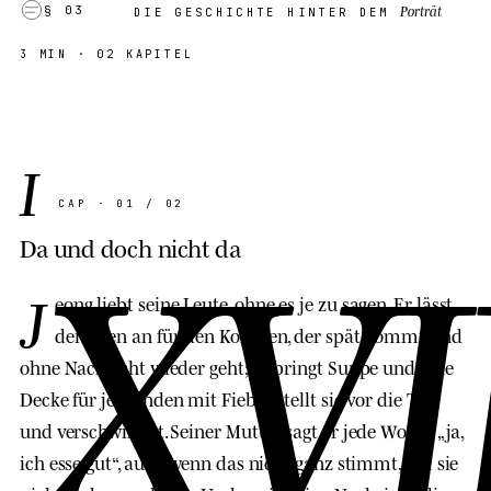
Porträt
§ 03
DIE GESCHICHTE HINTER DEM
3 MIN
· 02 KAPITEL
I
XVI
CAP · 01 / 02
Da und doch nicht da
J
eong liebt seine Leute, ohne es je zu sagen. Er lässt
den Ofen an für den Kollegen, der spät kommt und
ohne Nachricht wieder geht; er bringt Suppe und eine
Decke für jemanden mit Fieber, stellt sie vor die Tür
und verschwindet. Seiner Mutter sagt er jede Woche „ja,
ich esse gut“, auch wenn das nicht ganz stimmt, um sie