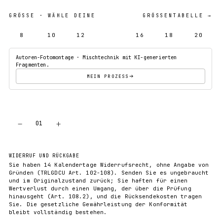
GRÖSSE
· WÄHLE DEINE
GRÖSSENTABELLE →
8
10
12
14
16
18
20
Autoren-Fotomontage · Mischtechnik mit KI-generierten
Fragmenten.
MEIN PROZESS
−
+
01
IN DEN WARENKORB
WIDERRUF UND RÜCKGABE
Sie haben 14 Kalendertage Widerrufsrecht, ohne Angabe von
Gründen (TRLGDCU Art. 102-108). Senden Sie es ungebraucht
und im Originalzustand zurück; Sie haften für einen
Wertverlust durch einen Umgang, der über die Prüfung
hinausgeht (Art. 108.2), und die Rücksendekosten tragen
Sie. Die gesetzliche Gewährleistung der Konformität
bleibt vollständig bestehen.