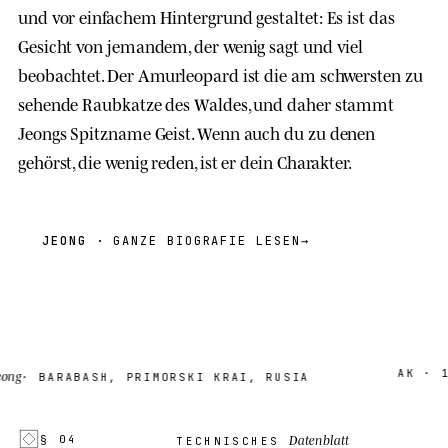
und vor einfachem Hintergrund gestaltet: Es ist das
Gesicht von jemandem, der wenig sagt und viel
beobachtet. Der Amurleopard ist die am schwersten zu
sehende Raubkatze des Waldes, und daher stammt
Jeongs Spitzname Geist. Wenn auch du zu denen
gehörst, die wenig reden, ist er dein Charakter.
JEONG
· GANZE BIOGRAFIE LESEN
→
AK · 18
g
· BARABASH, PRIMORSKI KRAI, RUSIA
Datenblatt
§ 04
TECHNISCHES