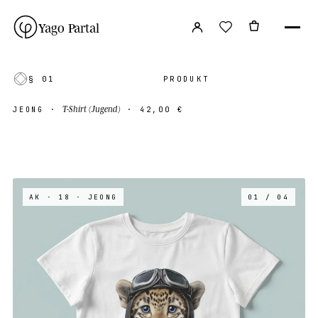
Yago Partal
§ 01
PRODUKT
T-Shirt (Jugend)
JEONG
·
·
42,00 €
AK · 18
· JEONG
01 / 04