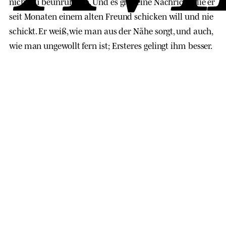
nicht zu beunruhigen. Und es gibt eine Nachricht, die er
seit Monaten einem alten Freund schicken will und nie
schickt. Er weiß, wie man aus der Nähe sorgt, und auch,
wie man ungewollt fern ist; Ersteres gelingt ihm besser.
Meine Rosette ist so einzigartig wie
ein Fingerabdruck. Deshalb kann
man uns zählen, ohne uns zu
fangen: jedes Fell ist ein anderer
Name.