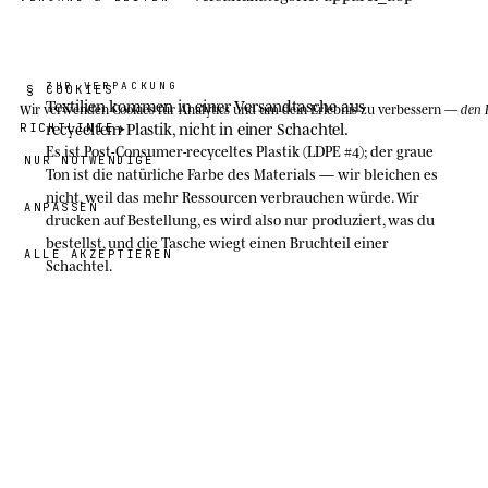
ZUR VERPACKUNG
§ COOKIES
Textilien kommen in einer Versandtasche aus
Wir verwenden Cookies
für Analytics und um dein Erlebnis zu verbessern —
den 
recyceltem Plastik, nicht in einer Schachtel.
RICHTLINIE
Es ist Post-Consumer-recyceltes Plastik (LDPE #4); der graue
NUR NOTWENDIGE
Ton ist die natürliche Farbe des Materials — wir bleichen es
nicht, weil das mehr Ressourcen verbrauchen würde. Wir
ANPASSEN
drucken auf Bestellung, es wird also nur produziert, was du
bestellst, und die Tasche wiegt einen Bruchteil einer
ALLE AKZEPTIEREN
Schachtel.
Recycling: ausspülen, trocknen und an einer Sammelstelle
42,00 €
für Plastikfolien abgeben (die für Supermarkttüten), nicht
H
in den Hausmüll.
Jeong
· GRÖSSE
14