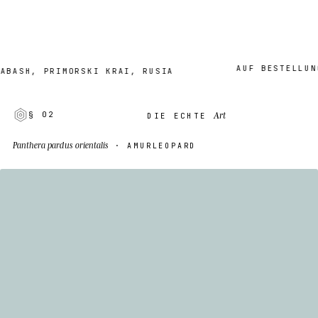
AUF BESTELLUNG · 
H, PRIMORSKI KRAI, RUSIA
Art
§ 02
DIE ECHTE
Panthera pardus orientalis
· AMURLEOPARD