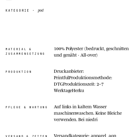
pod
KATEGORIE ·
100% Polyester (bedruckt, geschnitten
MATERIAL &
ZUSAMMENSETZUNG
und genäht · All-over)
Druckanbieter:
PRODUKTION
PrintfulProduktionsmethode:
DTGProduktionszeit: 2–7
WerktageHerku
Auf links in kaltem Wasser
PFLEGE & WARTUNG
maschinenwaschen. Keine Bleiche
verwenden. Bei niedri
Versandkategorie: apparel_aop
VERSAND & ZEITEN