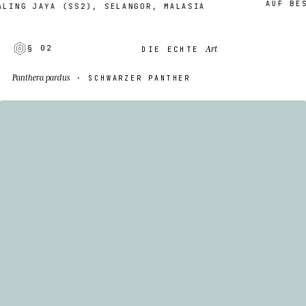
AUF BESTEL
G JAYA (SS2), SELANGOR, MALASIA
Art
§ 02
DIE ECHTE
Panthera pardus
· SCHWARZER PANTHER