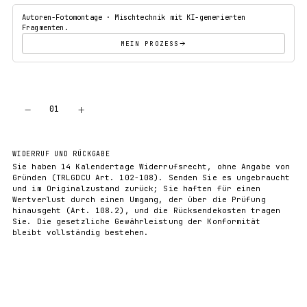
Autoren-Fotomontage · Mischtechnik mit KI-generierten
Fragmenten.
MEIN PROZESS
−
+
01
IN DEN WARENKORB
WIDERRUF UND RÜCKGABE
Sie haben 14 Kalendertage Widerrufsrecht, ohne Angabe von
Gründen (TRLGDCU Art. 102-108). Senden Sie es ungebraucht
und im Originalzustand zurück; Sie haften für einen
Wertverlust durch einen Umgang, der über die Prüfung
hinausgeht (Art. 108.2), und die Rücksendekosten tragen
Sie. Die gesetzliche Gewährleistung der Konformität
bleibt vollständig bestehen.