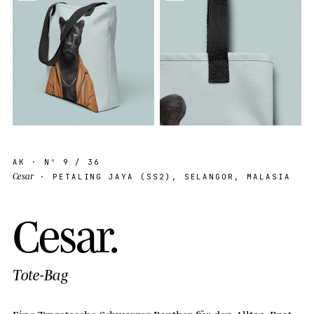
AK
· Nº
9
/ 36
Cesar
· PETALING JAYA (SS2), SELANGOR, MALASIA
C
e
s
a
r
.
Tote-Bag