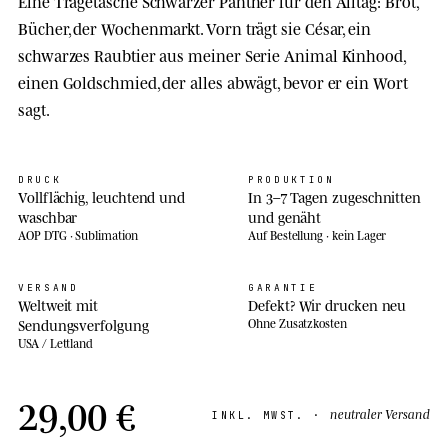
Eine Tragetasche Schwarzer Panther für den Alltag: Brot,
Bücher, der Wochenmarkt. Vorn trägt sie César, ein
schwarzes Raubtier aus meiner Serie Animal Kinhood,
einen Goldschmied, der alles abwägt, bevor er ein Wort
sagt.
DRUCK
PRODUKTION
Vollflächig, leuchtend und
In 3–7 Tagen zugeschnitten
waschbar
und genäht
AOP DTG · Sublimation
Auf Bestellung · kein Lager
VERSAND
GARANTIE
Weltweit mit
Defekt? Wir drucken neu
Sendungsverfolgung
Ohne Zusatzkosten
USA / Lettland
29,00 €
neutraler Versand
INKL. MWST. ·