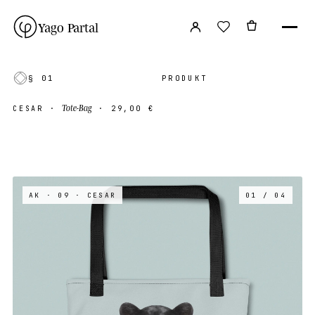
Yago Partal
§ 01
PRODUKT
Tote-Bag
CESAR
·
·
29,00 €
AK · 09
· CESAR
01 / 04