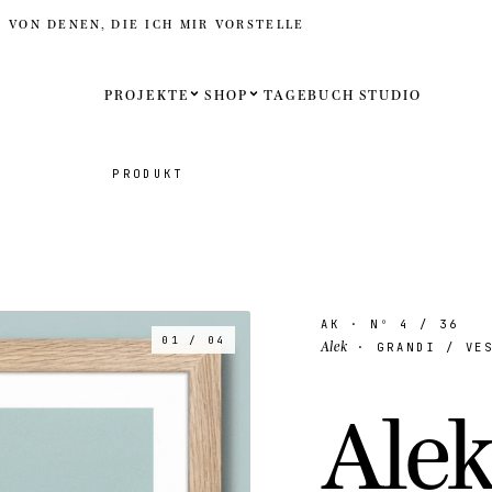
D VON DENEN, DIE ICH MIR VORSTELLE
PROJEKTE
SHOP
TAGEBUCH
STUDIO
Español
PRODUKT
English
Français
Deutsch
AK
· Nº
4
/ 36
01 / 04
Alek
· GRANDI / VES
Vereinigt
A
l
e
Vereinigt
Internati