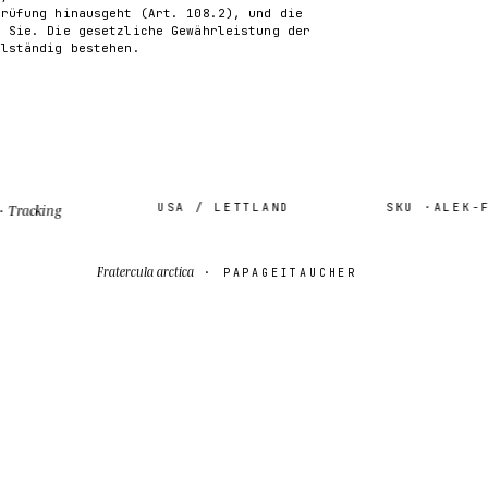
Prüfung hinausgeht (Art. 108.2), und die
n Sie. Die gesetzliche Gewährleistung der
llständig bestehen.
USA / LETTLAND
SKU ·
ALEK-FRA
cking
Fratercula arctica
· PAPAGEITAUCHER