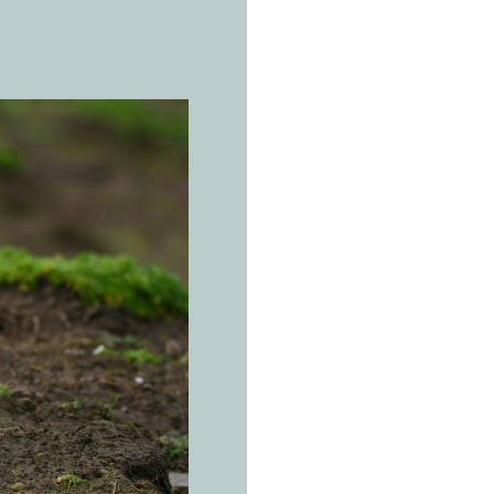
DIE ECHTE
P
a
p
Fratercula
Die Licht
Küken ab.
Sache wi
Offenes Meer de
Nichtbrutzeit, w
Hochseevogel we
Sommer Steilkü