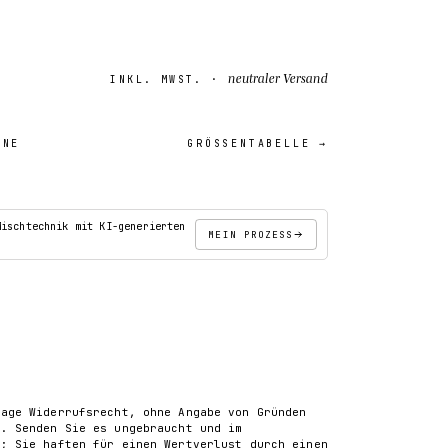
neutraler Versand
INKL. MWST. ·
INE
GRÖSSENTABELLE →
18″×18″
Mischtechnik mit KI-generierten
MEIN PROZESS
IN DEN WARENKORB
tage Widerrufsrecht, ohne Angabe von Gründen
). Senden Sie es ungebraucht und im
k; Sie haften für einen Wertverlust durch einen