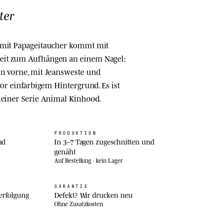
ter
 mit Papageitaucher kommt mit
eit zum Aufhängen an einem Nagel:
on vorne, mit Jeansweste und
vor einfarbigem Hintergrund. Es ist
meiner Serie Animal Kinhood.
PRODUKTION
nd
In 3–7 Tagen zugeschnitten und
genäht
Auf Bestellung · kein Lager
GARANTIE
erfolgung
Defekt? Wir drucken neu
Ohne Zusatzkosten