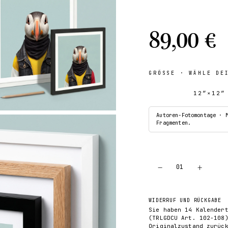
89,00 €
GRÖSSE
· WÄHLE DE
12″×12″
Autoren-Fotomontage · 
Fragmenten.
−
+
01
WIDERRUF UND RÜCKGABE
Sie haben 14 Kalender
(TRLGDCU Art. 102-108
Originalzustand zurüc