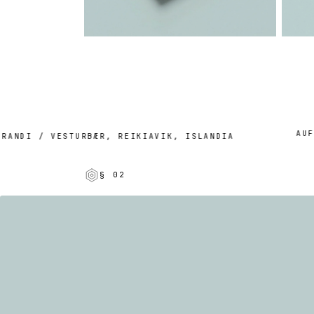
AUF BE
NDI / VESTURBÆR, REIKIAVIK, ISLANDIA
§ 02