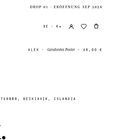
DROP 01 · ERÖFFNUNG SEP 2026
DE · €
Gerahmtes Poster
ALEK
·
·
68,00 €
TURBÆR, REIKIAVIK, ISLANDIA
e Staaten
USD $
k
.
es Königreich
GBP £
onal
EUR €