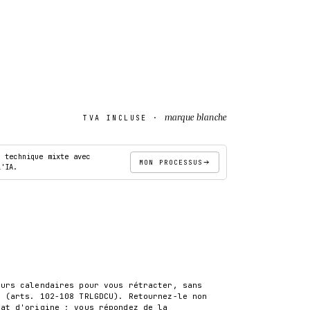
marque blanche
TVA INCLUSE ·
· technique mixte avec
MON PROCESSUS
l'IA.
AJOUTER AU PANIER
S
ours calendaires pour vous rétracter, sans
r (arts. 102-108 TRLGDCU). Retournez-le non
tat d'origine ; vous répondez de la