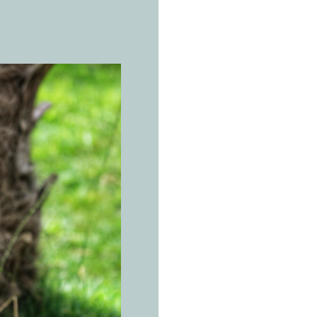
L’ESPÈCE 
M
a
Lemur cat
Les limit
ruban. La
cartes.
Endémique du s
Madagascar ; hab
forêts galeries, 
caducifoliées. Il