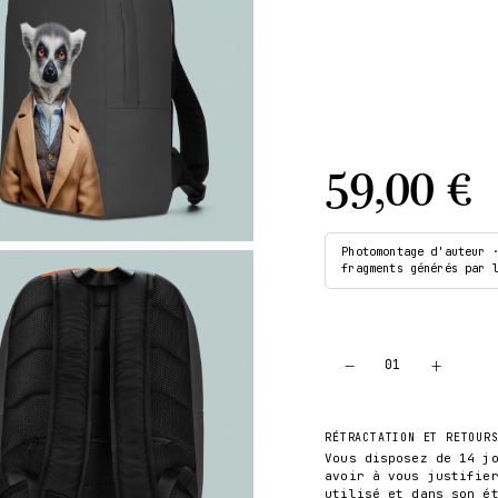
59,00 €
Photomontage d'auteur 
fragments générés par 
−
+
01
RÉTRACTATION ET RETOUR
Vous disposez de 14 j
avoir à vous justifie
utilisé et dans son é