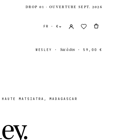
DROP 01 · OUVERTURE SEPT. 2026
FR · €
Sac à dos
WESLEY
·
·
59,00 €
 HAUTE MATSIATRA, MADAGASCAR
s
USD $
l
e
y
.
-Uni
GBP £
onal
EUR €