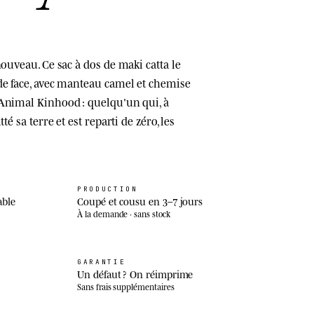
nouveau. Ce sac à dos de maki catta le
de face, avec manteau camel et chemise
Animal Kinhood : quelqu'un qui, à
té sa terre et est reparti de zéro, les
PRODUCTION
able
Coupé et cousu en 3–7 jours
À la demande · sans stock
GARANTIE
Un défaut ? On réimprime
Sans frais supplémentaires