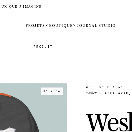
EUX QUE J’IMAGINE
PROJETS
BOUTIQUE
JOURNAL
STUDIO
Español
PRODUIT
English
Français
Deutsch
AK
· Nº
8
/ 36
01 / 04
Wesley
· AMBALAVAO,
États-Uni
W
e
s
Royaume
Internati