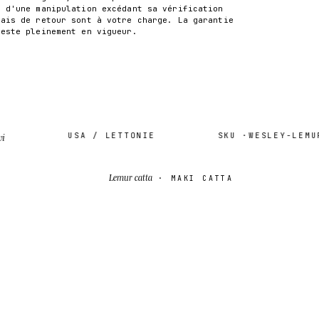
t d'une manipulation excédant sa vérification
rais de retour sont à votre charge. La garantie
reste pleinement en vigueur.
USA / LETTONIE
SKU ·
WESLEY-LEMUR-D
Lemur catta
· MAKI CATTA