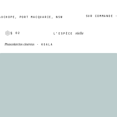
SUR COMMANDE · 2–
OPE, PORT MACQUARIE, NSW
réelle
§ 02
L’ESPÈCE
Phascolarctos cinereus
· KOALA