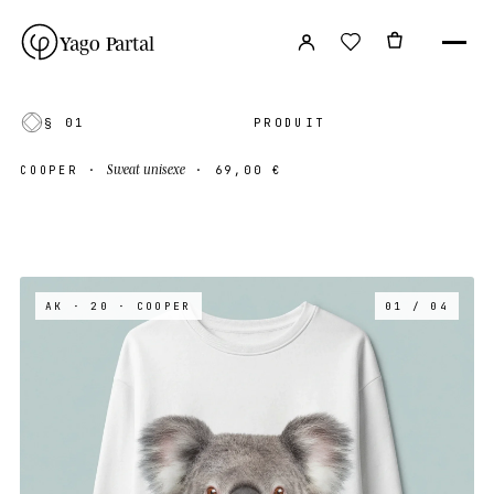
Yago Partal
§ 01
PRODUIT
Sweat unisexe
COOPER
·
·
69,00 €
AK · 20
· COOPER
01 / 04