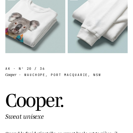
AK
· Nº
20
/ 36
Cooper
· WAUCHOPE, PORT MACQUARIE, NSW
C
o
o
p
e
r
.
Sweat unisexe