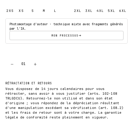
2XS
XS
S
M
L
XL
2XL
3XL
4XL
5XL
6XL
Photomontage d'auteur · technique mixte avec fragments générés
par l'IA.
MON PROCESSUS
−
+
01
AJOUTER AU PANIER
RÉTRACTATION ET RETOURS
Vous disposez de 14 jours calendaires pour vous
rétracter, sans avoir à vous justifier (arts. 102-108
TRLGDCU). Retournez-le non utilisé et dans son état
d'origine ; vous répondez de la dépréciation résultant
d'une manipulation excédant sa vérification (art. 108.2)
et les frais de retour sont à votre charge. La garantie
légale de conformité reste pleinement en vigueur.