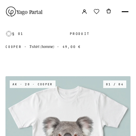
Yago Partal
§ 01
PRODUIT
T-shirt (homme)
COOPER
·
·
49,00 €
AK · 20
· COOPER
01 / 04