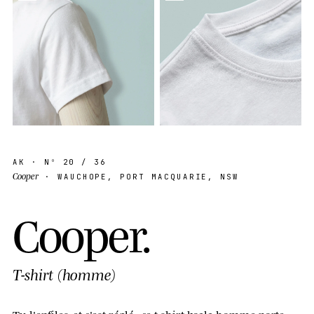
AK
· Nº
20
/ 36
Cooper
· WAUCHOPE, PORT MACQUARIE, NSW
C
o
o
p
e
r
.
T-shirt (homme)