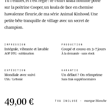
Tu l'enfiles, et c'est réglé : ce t-shirt koala homme porte
sur la poitrine Cooper, un koala de face en chemise
hawaïenne fleurie, de ma série Animal Kinhood. Une
petite bête tranquille de village avec un secret de
champion.
IMPRESSION
PRODUCTION
Intégrale, vibrante et lavable
Coupé et cousu en 3–7 jours
AOP DTG · sublimation
À la demande · sans stock
EXPÉDITION
GARANTIE
Mondiale avec suivi
Un défaut ? On réimprime
USA / Lettonie
Sans frais supplémentaires
49,00 €
marque blanche
TVA INCLUSE ·