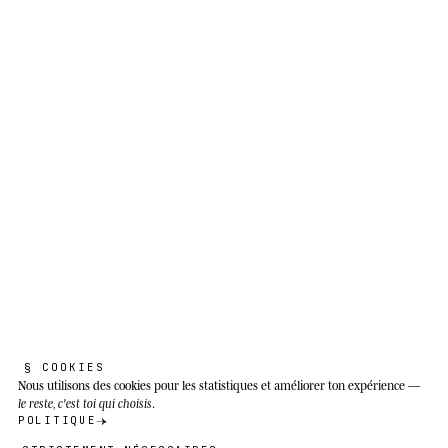
L’ESPÈCE RÉELLE
K
o
a
l
a
.
Phascolarctos cinereus
§ COOKIES
Prenez soin les uns des autres, on est ceux
Nous utilisons des cookies
pour les statistiques et améliorer ton expérience —
qui restent.
le reste, c'est toi qui choisis
.
POLITIQUE