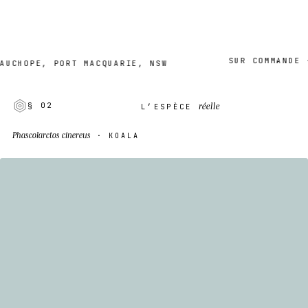
SUR COMMANDE · 2–
OPE, PORT MACQUARIE, NSW
réelle
§ 02
L’ESPÈCE
Phascolarctos cinereus
· KOALA