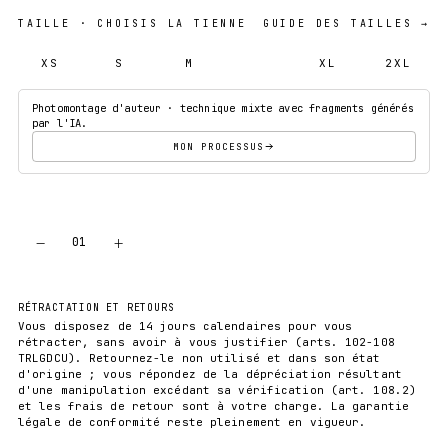
TAILLE
· CHOISIS LA TIENNE
GUIDE DES TAILLES →
XS
S
M
L
XL
2XL
Photomontage d'auteur · technique mixte avec fragments générés
par l'IA.
MON PROCESSUS
−
+
01
AJOUTER AU PANIER
RÉTRACTATION ET RETOURS
Vous disposez de 14 jours calendaires pour vous
rétracter, sans avoir à vous justifier (arts. 102-108
TRLGDCU). Retournez-le non utilisé et dans son état
d'origine ; vous répondez de la dépréciation résultant
d'une manipulation excédant sa vérification (art. 108.2)
et les frais de retour sont à votre charge. La garantie
légale de conformité reste pleinement en vigueur.