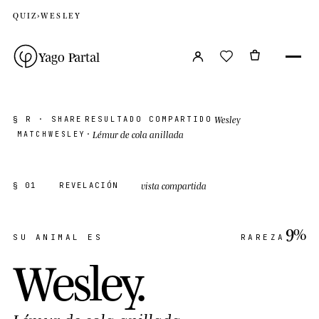
QUIZ
›
WESLEY
Yago Partal
Wesley
§ R · SHARE
RESULTADO COMPARTIDO
Lémur de cola anillada
MATCH
WESLEY
·
vista compartida
§ 01
REVELACIÓN
9%
SU ANIMAL ES
RAREZA
Wesley
.