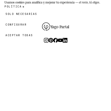
Usamos cookies
para analítica y mejorar tu experiencia —
el resto, tú eliges
.
POLÍTICA
SOLO NECESARIAS
CONFIGURAR
Yago Partal
ACEPTAR TODAS
Fotografía, arte y ediciones limitadas.
El estudio
I.
PRÁCTICA
EL PROYECTO
RECURSOS
Animal Kinhood
Guías
Zoo Portraits
FAQ
Sobre mí
Contacto
Sostenibilidad
Newsletter