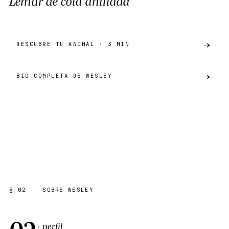
Lémur de cola anillada
DESCUBRE TU ANIMAL · 3 MIN
BIO COMPLETA DE WESLEY
preview
LÉMUR DE COLA ANILLADA
AKH · CATÁLOGO
SHARE ·
PREVIEW
§ 02
SOBRE WESLEY
02
· perfil