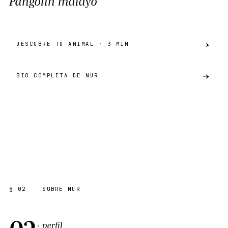
Pangolín malayo
DESCUBRE TU ANIMAL · 3 MIN
BIO COMPLETA DE NUR
preview
PANGOLÍN MALAYO
AKH · CATÁLOGO
SHARE ·
PREVIEW
§ 02
SOBRE NUR
02
· perfil