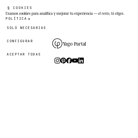
§ COOKIES
Usamos cookies
para analítica y mejorar tu experiencia —
el resto, tú eliges
.
POLÍTICA
SOLO NECESARIAS
CONFIGURAR
Yago Partal
ACEPTAR TODAS
Fotografía, arte y ediciones limitadas.
El estudio
I.
PRÁCTICA
EL PROYECTO
RECURSOS
Animal Kinhood
Guías
Zoo Portraits
FAQ