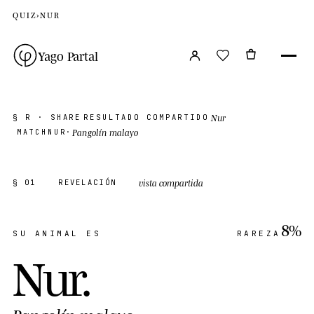
QUIZ
›
NUR
Yago Partal
Nur
§ R · SHARE
RESULTADO COMPARTIDO
Pangolín malayo
MATCH
NUR
·
vista compartida
§ 01
REVELACIÓN
8%
SU ANIMAL ES
RAREZA
Nur
.