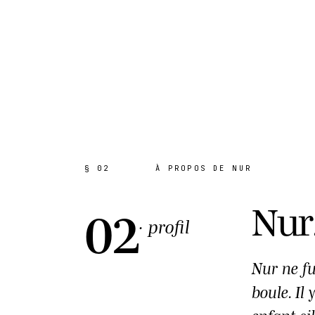
AKH · CATALOGUE
§ 02
À PROPOS DE NUR
02
Nur
· profil
Nur ne fu
boule. I