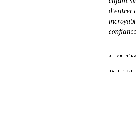
enfant si
d'entrer 
incroyabl
confiance
01
VULNÉR
04
DISCRE