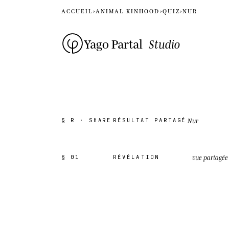
ACCUEIL
›
ANIMAL KINHOOD
›
QUIZ
›
NUR
Yago Partal
Studio
Nur
§ R · SHARE
RÉSULTAT PARTAGÉ
vue partagée
§ 01
RÉVÉLATION