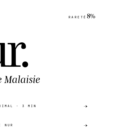
8%
RARETÉ
r
.
e Malaisie
NIMAL · 3 MIN
E NUR