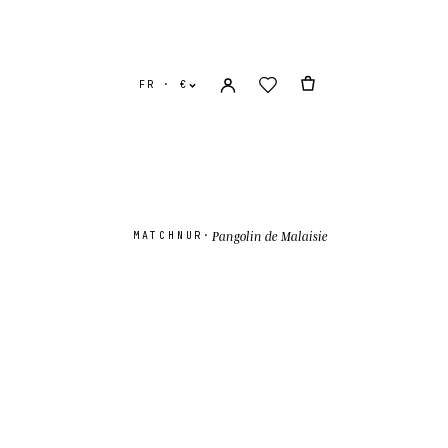
FR · €
Pangolin de Malaisie
MATCH
NUR
·
s
USD $
-Uni
GBP £
onal
EUR €