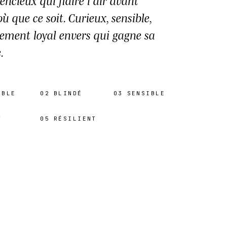
lencieux qui flaire l'air avant
où que ce soit. Curieux, sensible,
ement loyal envers qui gagne sa
.
ABLE
02
BLINDÉ
03
SENSIBLE
T
05
RÉSILIENT