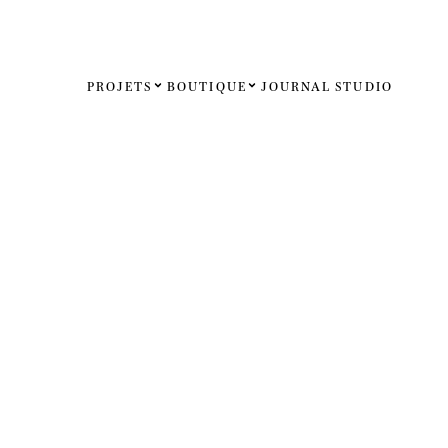
PROJETS
BOUTIQUE
JOURNAL
STUDIO
Español
English
Français
Deutsch
États-Uni
Royaume
Internati