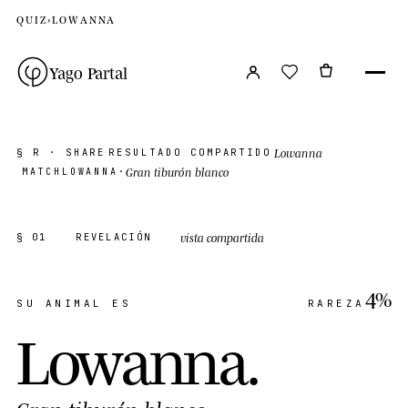
QUIZ
›
LOWANNA
Yago Partal
Lowanna
§ R · SHARE
RESULTADO COMPARTIDO
Gran tiburón blanco
MATCH
LOWANNA
·
vista compartida
§ 01
REVELACIÓN
4%
SU ANIMAL ES
RAREZA
Lowanna
.