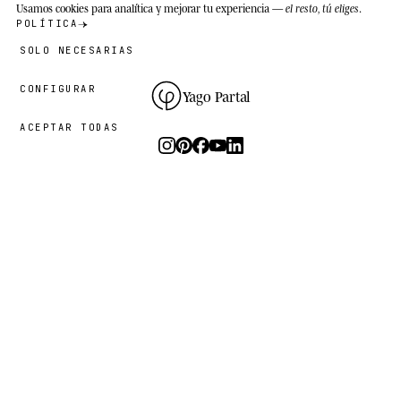
Usamos cookies
para analítica y mejorar tu experiencia —
el resto, tú eliges
.
POLÍTICA
SOLO NECESARIAS
CONFIGURAR
Yago Partal
ACEPTAR TODAS
Fotografía, arte y ediciones limitadas.
El estudio
I.
PRÁCTICA
EL PROYECTO
RECURSOS
Animal Kinhood
Guías
Zoo Portraits
FAQ
Sobre mí
Contacto
Sostenibilidad
Newsletter