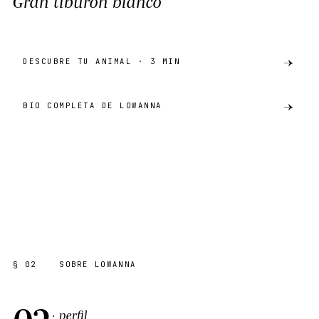
Gran tiburón blanco
DESCUBRE TU ANIMAL · 3 MIN
BIO COMPLETA DE LOWANNA
preview
GRAN TIBURÓN BLANCO
AKH · CATÁLOGO
SHARE ·
PREVIEW
§ 02
SOBRE LOWANNA
02
· perfil