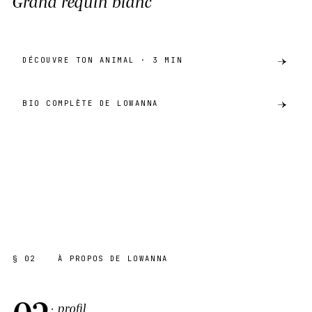
Grand requin blanc
DÉCOUVRE TON ANIMAL · 3 MIN
BIO COMPLÈTE DE LOWANNA
preview
GRAND REQUIN BLANC
AKH · CATALOGUE
SHARE ·
PREVIEW
§ 02
À PROPOS DE LOWANNA
02
· profil