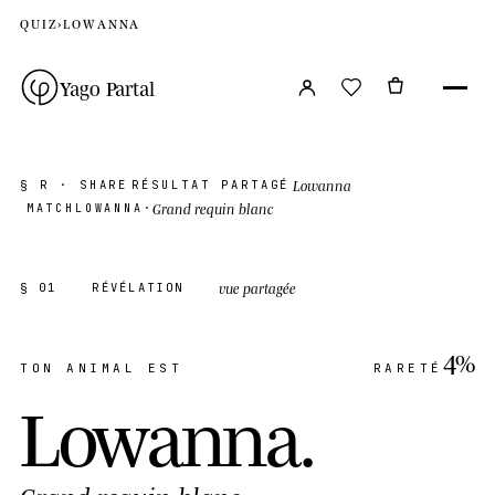
QUIZ
›
LOWANNA
Yago Partal
Lowanna
§ R · SHARE
RÉSULTAT PARTAGÉ
Grand requin blanc
MATCH
LOWANNA
·
vue partagée
§ 01
RÉVÉLATION
4%
TON ANIMAL EST
RARETÉ
Lowanna
.