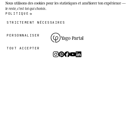
Nous utilisons des cookies
pour les statistiques et améliorer ton expérience —
le reste, c'est toi qui choisis
.
POLITIQUE
STRICTEMENT NÉCESSAIRES
PERSONNALISER
Yago Partal
TOUT ACCEPTER
Photographie, art et éditions limitées.
Le studio
I.
PRATIQUE
LE PROJET
RESSOURCES
Animal Kinhood
Guides
Zoo Portraits
FAQ
À propos
Contact