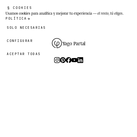
§ COOKIES
Usamos cookies
para analítica y mejorar tu experiencia —
el resto, tú eliges
.
POLÍTICA
SOLO NECESARIAS
CONFIGURAR
Yago Partal
ACEPTAR TODAS
Fotografía, arte y ediciones limitadas.
El estudio
I.
PRÁCTICA
EL PROYECTO
RECURSOS
Animal Kinhood
Guías
Zoo Portraits
FAQ