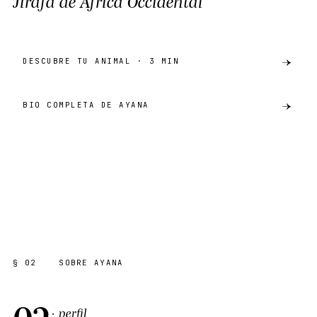
Jirafa de África Occidental
DESCUBRE TU ANIMAL · 3 MIN
BIO COMPLETA DE AYANA
preview
JIRAFA DE ÁFRICA OCCIDENTAL
AKH · CATÁLOGO
SHARE ·
PREVIEW
§ 02
SOBRE AYANA
02
· perfil