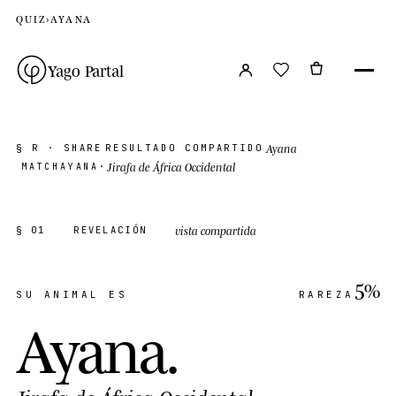
QUIZ
›
AYANA
Yago Partal
Ayana
§ R · SHARE
RESULTADO COMPARTIDO
Jirafa de África Occidental
MATCH
AYANA
·
vista compartida
§ 01
REVELACIÓN
5%
SU ANIMAL ES
RAREZA
Ayana
.