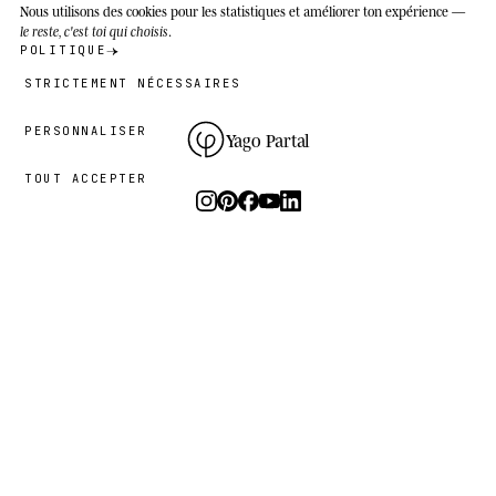
Nous utilisons des cookies
pour les statistiques et améliorer ton expérience —
le reste, c'est toi qui choisis
.
POLITIQUE
STRICTEMENT NÉCESSAIRES
PERSONNALISER
Yago Partal
TOUT ACCEPTER
Photographie, art et éditions limitées.
Le studio
I.
PRATIQUE
LE PROJET
RESSOURCES
Animal Kinhood
Guides
Zoo Portraits
FAQ
À propos
Contact