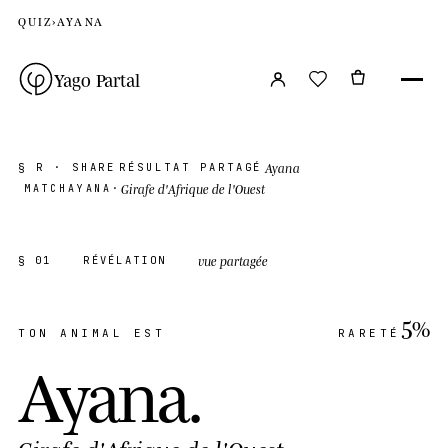
QUIZ
›
AYANA
Yago Partal
Ayana
§ R · SHARE
RÉSULTAT PARTAGÉ
Girafe d'Afrique de l'Ouest
MATCH
AYANA
·
vue partagée
§ 01
RÉVÉLATION
5%
TON ANIMAL EST
RARETÉ
Ayana
.