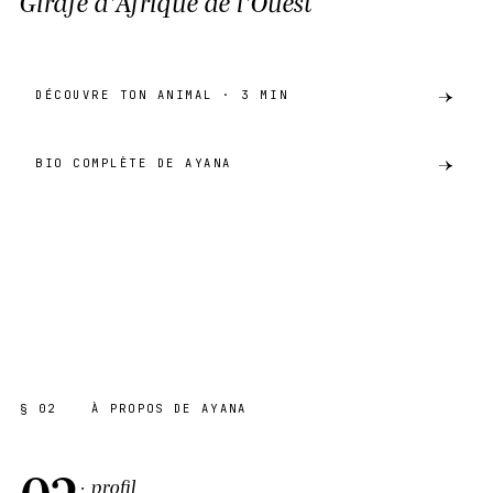
Girafe d'Afrique de l'Ouest
DÉCOUVRE TON ANIMAL · 3 MIN
BIO COMPLÈTE DE AYANA
preview
GIRAFE D'AFRIQUE DE L'OUEST
AKH · CATALOGUE
SHARE ·
PREVIEW
§ 02
À PROPOS DE AYANA
02
· profil