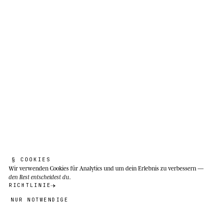
Grenzen werden mit dem Maßband
gemessen. Erhobene Stimme zeichnet
keine Karten.
Endemisch im Süden und Südwesten
Madagaskars; bewohnt Dornwälder,
Galeriewälder, trockene Gebüsche und
Laubabwurfwälder. Verbreitet von Tolagnaro im
Südosten bis Morondava an der Westküste, mit
Binnenpopulationen in Ambalavao und der
Réserve d'Anja.
§ COOKIES
Wir verwenden Cookies
für Analytics und um dein Erlebnis zu verbessern —
den Rest entscheidest du
.
RICHTLINIE
NUR NOTWENDIGE