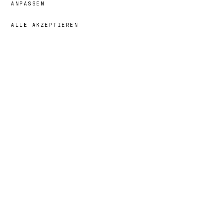
ANPASSEN
ALLE AKZEPTIEREN
42,00 €
→
HINZUFÜGEN
Wesley
· GRÖSSE
14