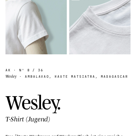
AK
· Nº
8
/ 36
Wesley
· AMBALAVAO, HAUTE MATSIATRA, MADAGASCAR
W
e
s
l
e
y
.
T-Shirt (Jugend)