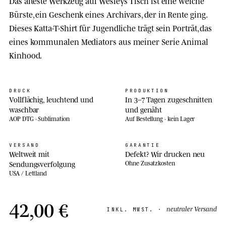
Das älteste Werkzeug auf Wesleys Tisch ist eine weiche
Bürste, ein Geschenk eines Archivars, der in Rente ging.
Dieses Katta-T-Shirt für Jugendliche trägt sein Porträt, das
eines kommunalen Mediators aus meiner Serie Animal
Kinhood.
DRUCK
PRODUKTION
Vollflächig, leuchtend und
In 3–7 Tagen zugeschnitten
waschbar
und genäht
AOP DTG · Sublimation
Auf Bestellung · kein Lager
VERSAND
GARANTIE
Weltweit mit
Defekt? Wir drucken neu
Sendungsverfolgung
Ohne Zusatzkosten
USA / Lettland
42,00 €
neutraler Versand
INKL. MWST. ·