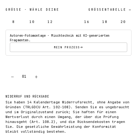
GRÖSSE
· WÄHLE DEINE
GRÖSSENTABELLE →
8
10
12
14
16
18
20
Autoren-Fotomontage · Mischtechnik mit KI-generierten
Fragmenten.
MEIN PROZESS
−
+
01
IN DEN WARENKORB
WIDERRUF UND RÜCKGABE
Sie haben 14 Kalendertage Widerrufsrecht, ohne Angabe von
Gründen (TRLGDCU Art. 102-108). Senden Sie es ungebraucht
und im Originalzustand zurück; Sie haften für einen
Wertverlust durch einen Umgang, der über die Prüfung
hinausgeht (Art. 108.2), und die Rücksendekosten tragen
Sie. Die gesetzliche Gewährleistung der Konformität
bleibt vollständig bestehen.