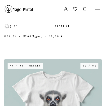
Yago Partal
§ 01
PRODUKT
T-Shirt (Jugend)
WESLEY
·
·
42,00 €
AK · 08
· WESLEY
01 / 04