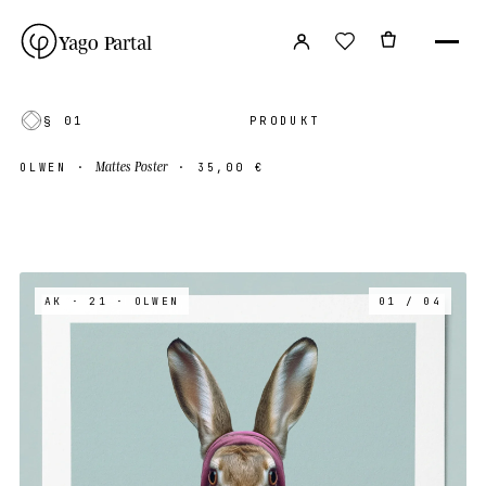
Yago Partal
§ 01
PRODUKT
Mattes Poster
OLWEN
·
·
35,00 €
AK · 21
· OLWEN
01 / 04