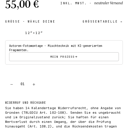
55,00 €
neutraler Versand
INKL. MWST. ·
GRÖSSE
· WÄHLE DEINE
GRÖSSENTABELLE →
12″×12″
18″×18″
Autoren-Fotomontage · Mischtechnik mit KI-generierten
Fragmenten.
MEIN PROZESS
−
+
01
IN DEN WARENKORB
WIDERRUF UND RÜCKGABE
Sie haben 14 Kalendertage Widerrufsrecht, ohne Angabe von
Gründen (TRLGDCU Art. 102-108). Senden Sie es ungebraucht
und im Originalzustand zurück; Sie haften für einen
Wertverlust durch einen Umgang, der über die Prüfung
hinausgeht (Art. 108.2), und die Rücksendekosten tragen