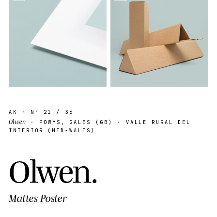
AK
· Nº
21
/ 36
Olwen
· POWYS, GALES (GB) · VALLE RURAL DEL
INTERIOR (MID-WALES)
O
l
w
e
n
.
Mattes Poster