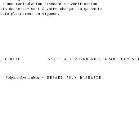
t d'une manipulation excédant sa vérification
rais de retour sont à votre charge. La garantie
reste pleinement en vigueur.
TONIE
SKU ·
FAIZ-ZORRO-ROJO-ARABE-CAMISETA-
Vulpes vulpes arabica
· RENARD ROUX D'ARABIE