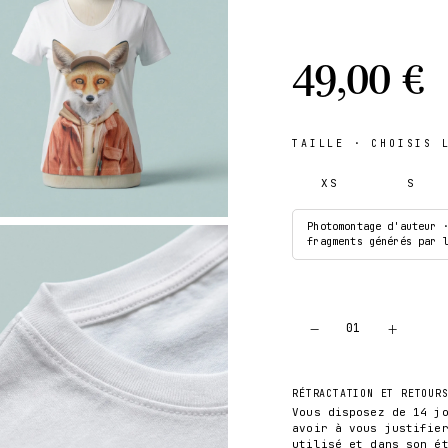
49,00 €
TAILLE
· CHOISIS L
XS
S
Photomontage d'auteur 
fragments générés par 
−
+
01
RÉTRACTATION ET RETOUR
Vous disposez de 14 j
avoir à vous justifie
utilisé et dans son é