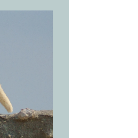
L’ESPÈCE 
R
e
n
d
'
A
r
Vulpes vul
Les ordur
renard qu
kilomètre
Péninsule arabi
(Oman), Émirats 