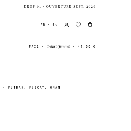
DROP 01 · OUVERTURE SEPT. 2026
FR · €
T-shirt (femme)
FAIZ
·
·
49,00 €
z
· MUTRAH, MUSCAT, OMÁN
s
USD $
-Uni
GBP £
onal
EUR €