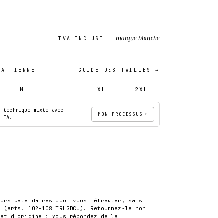
marque blanche
TVA INCLUSE ·
A TIENNE
GUIDE DES TAILLES →
M
L
XL
2XL
· technique mixte avec
MON PROCESSUS
l'IA.
AJOUTER AU PANIER
S
ours calendaires pour vous rétracter, sans
r (arts. 102-108 TRLGDCU). Retournez-le non
tat d'origine ; vous répondez de la