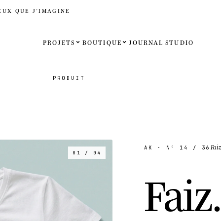
EUX QUE J’IMAGINE
PROJETS
BOUTIQUE
JOURNAL
STUDIO
Español
PRODUIT
English
Français
Deutsch
Fai
AK
· Nº
14
/ 36
01 / 04
États-Uni
F
a
i
z
.
Royaume
Internati