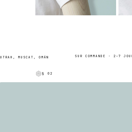
SUR COMMANDE · 2–7 JOURS
RAH, MUSCAT, OMÁN
§ 02