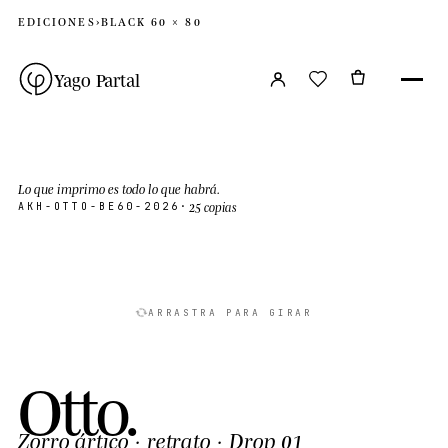
EDICIONES
›
BLACK 60 × 80
Yago Partal
Lo que imprimo es todo lo que habrá.
25 copias
AKH-OTTO-BE60-2026
·
ARRASTRA PARA GIRAR
O
t
t
o
.
Zorro ártico
· retrato · Drop 01