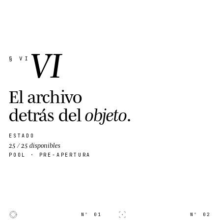
VI
§ VI
E
l
a
r
c
h
i
v
o
d
e
t
r
á
s
d
e
l
o
b
j
e
t
o
.
ESTADO
25 / 25 disponibles
POOL · PRE-APERTURA
Nº 01
Nº 02