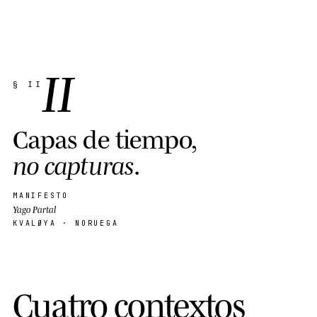
II
§ II
C
a
p
a
s
d
e
t
i
e
m
p
o
,
n
o
c
a
p
t
u
r
a
s
.
MANIFESTO
Yago Partal
KVALØYA · NORUEGA
Cuatro contextos