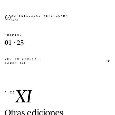
AUTENTICIDAD VERIFICADA
C2PA
EDICIÓN
01
·
25
VER EN VERISART
→
VERISART.COM
XI
§ XI
O
t
r
a
s
e
d
i
c
i
o
n
e
s