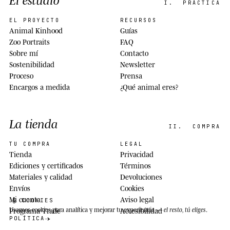
I.
PRÁCTICA
EL PROYECTO
RECURSOS
Animal Kinhood
Guías
Zoo Portraits
FAQ
Sobre mí
Contacto
Sostenibilidad
Newsletter
Proceso
Prensa
Encargos a medida
¿Qué animal eres?
La tienda
II.
COMPRA
TU COMPRA
LEGAL
Tienda
Privacidad
Ediciones y certificados
Términos
Materiales y calidad
Devoluciones
Envíos
Cookies
Mi cuenta
Aviso legal
§ COOKIES
Usamos cookies
para analítica y mejorar tu experiencia —
el resto, tú eliges
.
Programa Trade
Accesibilidad
POLÍTICA