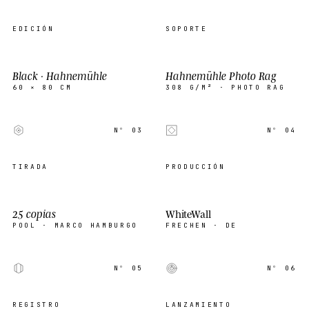
EDICIÓN
SOPORTE
Black · Hahnemühle
Hahnemühle Photo Rag
60 × 80 CM
308 G/M² · PHOTO RAG
Nº 03
Nº 04
TIRADA
PRODUCCIÓN
25 copias
WhiteWall
POOL · MARCO HAMBURGO
FRECHEN · DE
Nº 05
Nº 06
REGISTRO
LANZAMIENTO