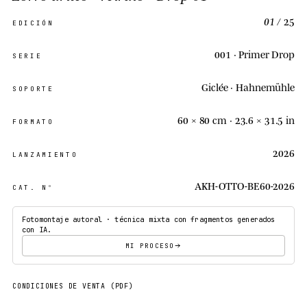
01
/ 25
EDICIÓN
001 · Primer Drop
SERIE
Giclée · Hahnemühle
SOPORTE
60 × 80 cm ·
23.6 × 31.5 in
FORMATO
2026
LANZAMIENTO
AKH-OTTO-BE60-2026
CAT. Nº
Fotomontaje autoral · técnica mixta con fragmentos generados
con IA.
MI PROCESO
CONDICIONES DE VENTA (PDF)