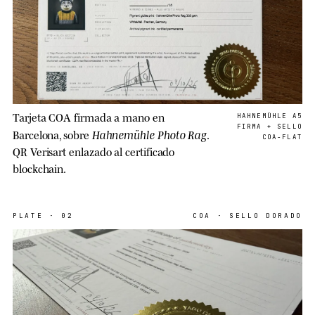
Tarjeta COA firmada a mano en
HAHNEMÜHLE A5
FIRMA + SELLO
Hahnemühle Photo Rag
Barcelona, sobre
.
COA-FLAT
QR Verisart enlazado al certificado
blockchain.
PLATE
·
02
COA · SELLO DORADO