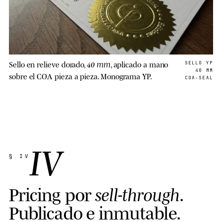
40 mm
Sello en relieve dorado,
, aplicado a mano
SELLO YP
40 MM
sobre el COA pieza a pieza. Monograma YP.
COA-SEAL
IV
§ IV
P
r
i
c
i
n
g
p
o
r
s
e
l
l
-
t
h
r
o
u
g
h
.
P
u
b
l
i
c
a
d
o
e
i
n
m
u
t
a
b
l
e
.