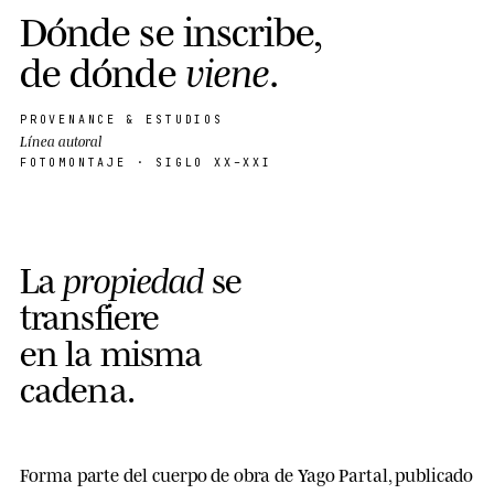
D
ó
n
d
e
s
e
i
n
s
c
r
i
b
e
,
d
e
d
ó
n
d
e
v
i
e
n
e
.
PROVENANCE & ESTUDIOS
Línea autoral
FOTOMONTAJE · SIGLO XX–XXI
La
propiedad
se
transfiere
en la misma
cadena
.
Forma parte del cuerpo de obra de Yago Partal, publicado