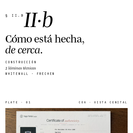
II
·
b
§ II.B
C
ó
m
o
e
s
t
á
h
e
c
h
a
,
d
e
c
e
r
c
a
.
CONSTRUCCIÓN
2 láminas técnicas
WHITEWALL · FRECHEN
PLATE
·
01
COA · VISTA CENITAL