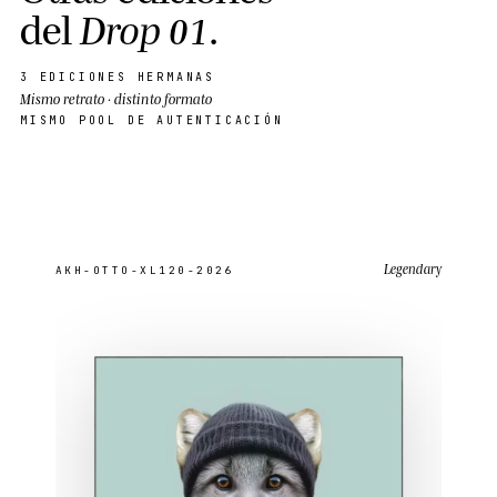
d
e
l
D
r
o
p
0
1
.
3 EDICIONES HERMANAS
Mismo retrato · distinto formato
MISMO POOL DE AUTENTICACIÓN
Legendary
AKH-OTTO-XL120-2026