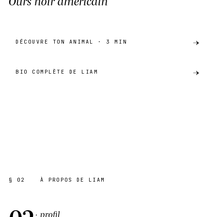
Ours noir américain
DÉCOUVRE TON ANIMAL · 3 MIN
BIO COMPLÈTE DE LIAM
preview
OURS NOIR AMÉRICAIN
AKH · CATALOGUE
SHARE ·
PREVIEW
§ 02
À PROPOS DE LIAM
02
· profil