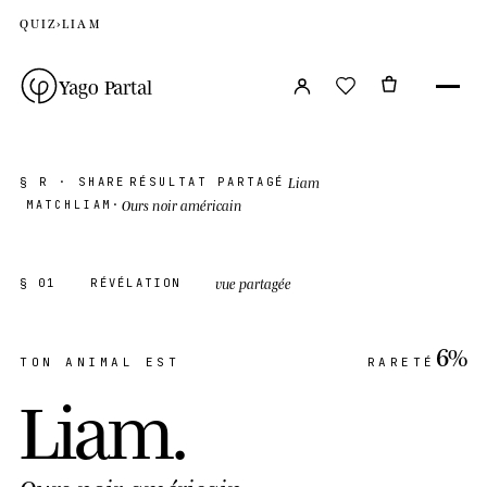
QUIZ
›
LIAM
Yago Partal
Liam
§ R · SHARE
RÉSULTAT PARTAGÉ
Ours noir américain
MATCH
LIAM
·
vue partagée
§ 01
RÉVÉLATION
6%
TON ANIMAL EST
RARETÉ
Liam
.