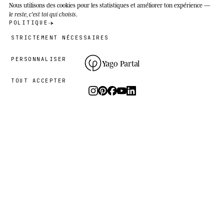
Nous utilisons des cookies
pour les statistiques et améliorer ton expérience —
le reste, c'est toi qui choisis
.
POLITIQUE
STRICTEMENT NÉCESSAIRES
PERSONNALISER
Yago Partal
TOUT ACCEPTER
Photographie, art et éditions limitées.
Le studio
I.
PRATIQUE
LE PROJET
RESSOURCES
Animal Kinhood
Guides
Zoo Portraits
FAQ
À propos
Contact