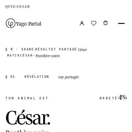
QUIZ
›
CESAR
Yago Partal
César
§ R · SHARE
RÉSULTAT PARTAGÉ
Panthère noire
MATCH
CÉSAR
·
vue partagée
§ 01
RÉVÉLATION
4%
TON ANIMAL EST
RARETÉ
César
.