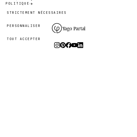
POLITIQUE
STRICTEMENT NÉCESSAIRES
PERSONNALISER
Yago Partal
TOUT ACCEPTER
Photographie, art et éditions limitées.
Le studio
I.
PRATIQUE
LE PROJET
RESSOURCES
Animal Kinhood
Guides
Zoo Portraits
FAQ
À propos
Contact
Durabilité
Newsletter