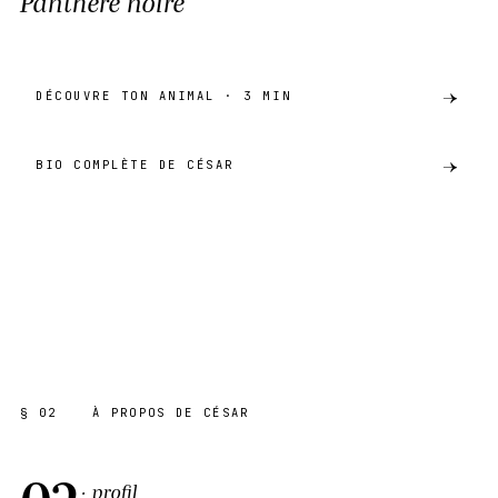
Panthère noire
DÉCOUVRE TON ANIMAL · 3 MIN
BIO COMPLÈTE DE CÉSAR
preview
PANTHÈRE NOIRE
AKH · CATALOGUE
SHARE ·
PREVIEW
§ 02
À PROPOS DE CÉSAR
02
· profil