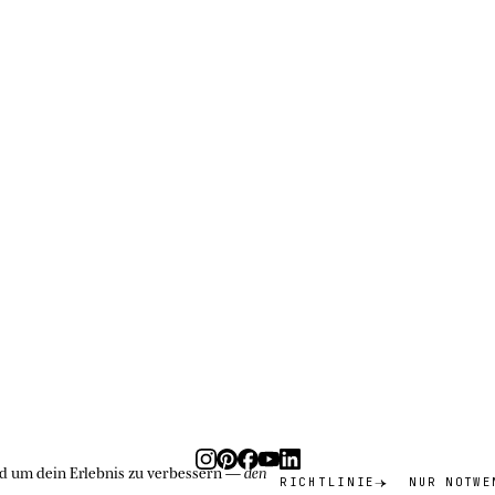
nd um dein Erlebnis zu verbessern —
den
RICHTLINIE
NUR NOTWE