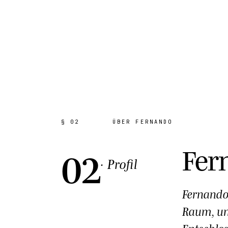
AKH · KATALOG
§ 02
ÜBER FERNANDO
02
Fer
· Profil
Fernando 
Raum, und