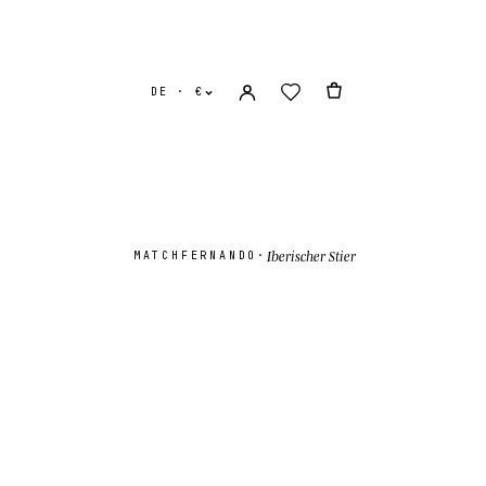
DE · €
Iberischer Stier
MATCH
FERNANDO
·
e Staaten
USD $
es Königreich
GBP £
onal
EUR €