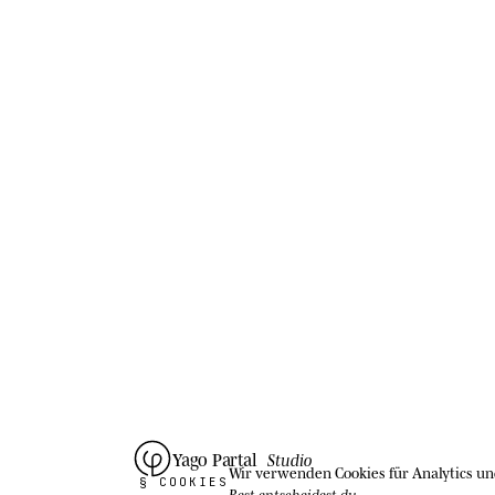
Yago Partal
Studio
Wir verwenden Cookies
für Analytics u
§ COOKIES
Rest entscheidest du
.