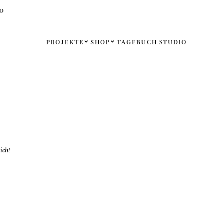
O
PROJEKTE
SHOP
TAGEBUCH
STUDIO
Español
English
Français
Deutsch
sicht
Vereinigt
Vereinigt
Internati