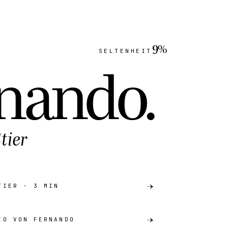
9%
SELTENHEIT
rnando
.
tier
TIER · 3 MIN
IO VON FERNANDO