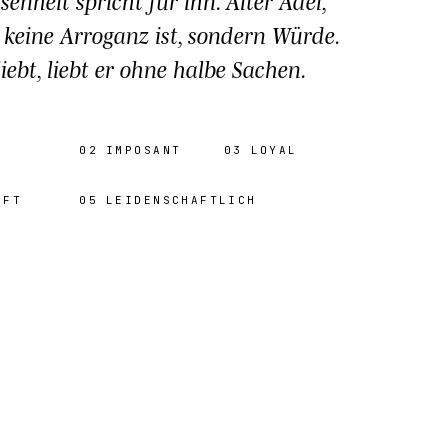
senheit spricht für ihn. Alter Adel,
r keine Arroganz ist, sondern Würde.
iebt, liebt er ohne halbe Sachen.
02
IMPOSANT
03
LOYAL
AFT
05
LEIDENSCHAFTLICH