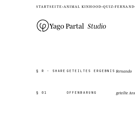
STARTSEITE
›
ANIMAL KINHOOD
›
QUIZ
›
FERNAND
Yago Partal
Studio
Fernando
§ R · SHARE
GETEILTES ERGEBNIS
geteilte An
§ 01
OFFENBARUNG