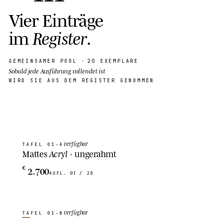
V
i
e
r
E
i
n
t
r
ä
g
e
i
m
R
e
g
i
s
t
e
r
.
·
GEMEINSAMER POOL
20 EXEMPLARE
Sobald jede Ausführung vollendet ist
WIRD SIE AUS DEM REGISTER GENOMMEN
verfügbar
TAFEL
01-A
Mattes
Acryl
· ungerahmt
2.700
€
01
AUFL.
/ 20
verfügbar
TAFEL
01-B