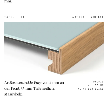
mm.
TAFEL
·
02
ARTBOX · AUFBAU
verdeckte Fuge
ArtBox:
von 4 mm an
PROFIL
4 + 35 MM
der Front, 35 mm Tiefe seitlich.
XL-ARTBOX-BUILD
Massivholz.