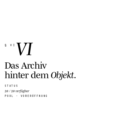
ÖFFENTLICHES C2PA-MANIFEST ANSEHEN · §
VI
§ VI
D
a
s
A
r
c
h
i
v
h
i
n
t
e
r
d
e
m
O
b
j
e
k
t
.
STATUS
20 / 20 verfügbar
POOL · VORERÖFFNUNG