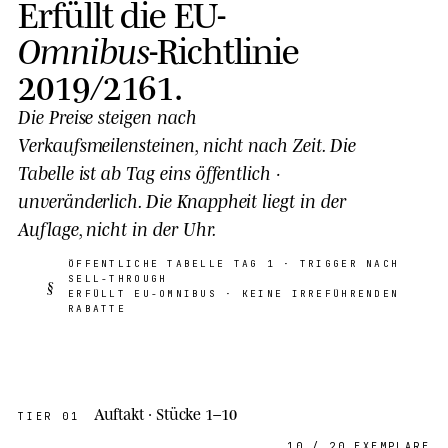
Erfüllt die EU-
Omnibus
-Richtlinie
2019/2161
.
Die Preise steigen nach
Verkaufsmeilensteinen
, nicht nach Zeit. Die
Tabelle ist ab Tag eins öffentlich ·
unveränderlich. Die Knappheit liegt in der
Auflage
, nicht in der Uhr.
ÖFFENTLICHE TABELLE TAG
1
· TRIGGER NACH
SELL-THROUGH
§
ERFÜLLT EU-
OMNIBUS
· KEINE IRREFÜHRENDEN
RABATTE
Auftakt · Stücke 1–10
TIER
01
10
/
20 EXEMPLARE