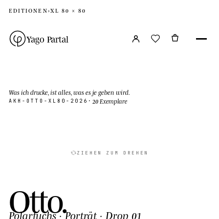
EDITIONEN
›
XL 80 × 80
Yago Partal
Was ich drucke, ist alles, was es je geben wird.
20 Exemplare
AKH-OTTO-XL80-2026
·
ZIEHEN ZUM DREHEN
O
t
t
o
.
Polarfuchs
· Porträt · Drop 01